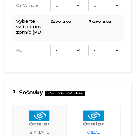
Os Cylindra
Vyberte
Ľavé oko
Pravé oko
vzdialenosť
zorníc (PD)
PD
3. Šošovky
Informácie k šošovkám
STANDARD
CRIZAL