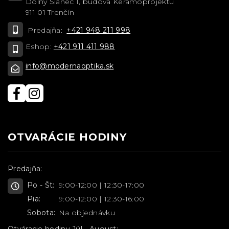
Dolný Šianec 1, budova Keramoprojektu
911 01 Trenčín
Predajňa:
+421 948 211 998
Eshop:
+421 911 411 988
info@modernaoptika.sk
OTVARÁCIE HODINY
Predajňa:
Po - Št:
9:00-12:00 | 12:30-17:00
Pia:
9:00-12:00 | 12:30-16:00
Sobota:
Na objednávku
Otváracie hodiny Júl - August: