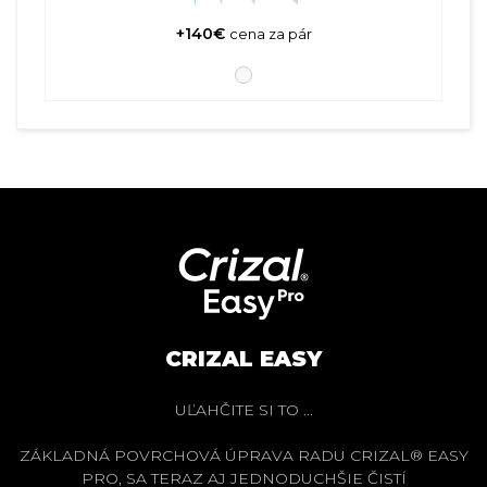
+140€
cena za pár
CRIZAL EASY
UĽAHČITE SI TO ...
ZÁKLADNÁ POVRCHOVÁ ÚPRAVA RADU CRIZAL® EASY
PRO, SA TERAZ AJ JEDNODUCHŠIE ČISTÍ