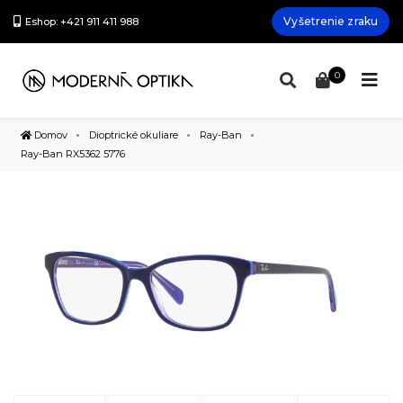
Vyšetrenie zraku
Eshop: +421 911 411 988
0
Domov
Dioptrické okuliare
Ray-Ban
Ray-Ban RX5362 5776