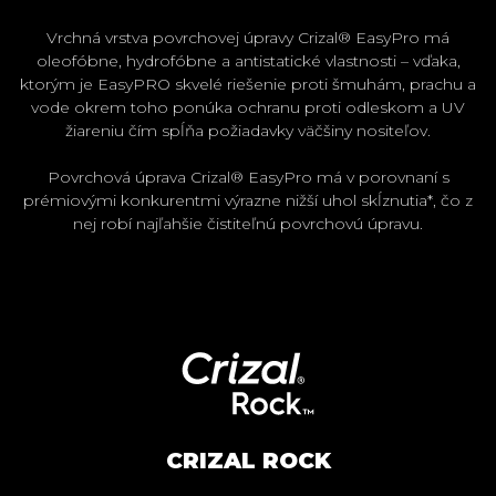
Vrchná vrstva povrchovej úpravy Crizal® EasyPro má
oleofóbne, hydrofóbne a antistatické vlastnosti – vďaka,
ktorým je EasyPRO skvelé riešenie proti šmuhám, prachu a
vode okrem toho ponúka ochranu proti odleskom a UV
žiareniu čím spĺňa požiadavky väčšiny nositeľov.
Povrchová úprava Crizal® EasyPro má v porovnaní s
prémiovými konkurentmi výrazne nižší uhol skĺznutia*, čo z
nej robí najľahšie čistiteľnú povrchovú úpravu.
CRIZAL ROCK