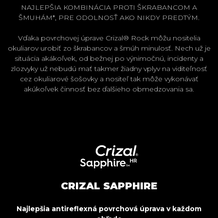
NAJLEPŠIA KOMBINÁCIA PROTI ŠKRABANCOM A
ŠMUHÁM*, PRE ODOLNOSŤ AKO NIKDY PREDTÝM.
Vďaka povrchovej úprave Crizal® Rock môžu nositelia
okuliarov urobiť zo škrabancov a šmúh minulosť. Nech už je
situácia akákoľvek, od bežnej po výnimočnú, incidenty a
zlozvyky už nebudú mať takmer žiadny vplyv na viditeľnosť
cez okuliarové šošovky a nositeľ tak môže vykonávať
akúkoľvek činnosť bez ďalšieho obmedzovania sa.
CRIZAL SAPPHIRE
Najlepšia antireflexná povrchová úprava v každom