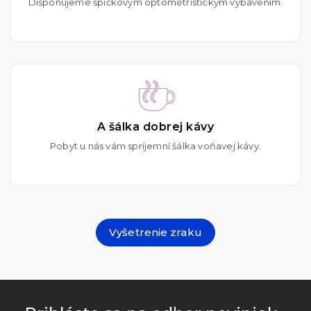
Disponujeme špičkovým optometristickým vybavením.
A šálka dobrej kávy
Pobyt u nás vám spríjemní šálka voňavej kávy.
Vyšetrenie zraku