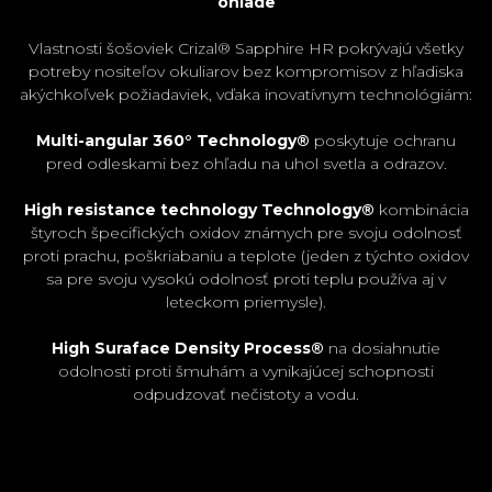
ohľade
Vlastnosti šošoviek Crizal® Sapphire HR pokrývajú všetky
potreby nositeľov okuliarov bez kompromisov z hľadiska
akýchkoľvek požiadaviek, vďaka inovatívnym technológiám:
Multi-angular 360° Technology®
poskytuje ochranu
pred odleskami bez ohľadu na uhol svetla a odrazov.
High resistance technology Technology®
kombinácia
štyroch špecifických oxidov známych pre svoju odolnosť
proti prachu, poškriabaniu a teplote (jeden z týchto oxidov
sa pre svoju vysokú odolnosť proti teplu používa aj v
leteckom priemysle).
High Suraface Density Process®
na dosiahnutie
odolnosti proti šmuhám a vynikajúcej schopnosti
odpudzovať nečistoty a vodu.