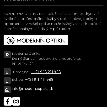
MODERNÁ OPTIKA bola založená s cieľom poskytovať
kvalitné a profesionálne služby v oblasti očnej optiky a
optometrie. V našej optike môže každý zákazník počítať
s profesionálnym a ľudským prístupom.
Moderná Optika
Dolný Šianec 1, budova Keramoprojektu
911 01 Trenčín
Predajňa:
+421 948 211 998
Eshop:
+421 911 411 988
info@modernaoptika.sk