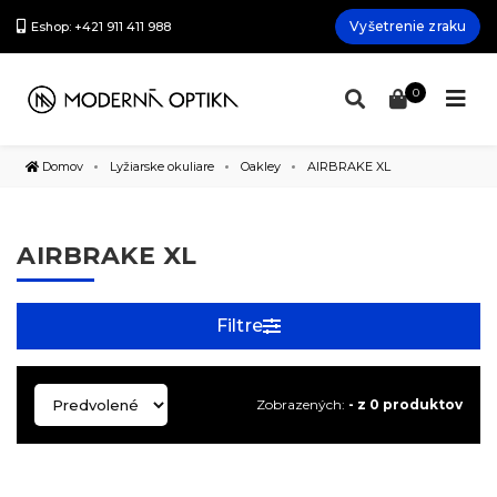
Vyšetrenie zraku
Eshop: +421 911 411 988
0
Domov
Lyžiarske okuliare
Oakley
AIRBRAKE XL
AIRBRAKE XL
Filtre
Zobrazených:
- z 0 produktov