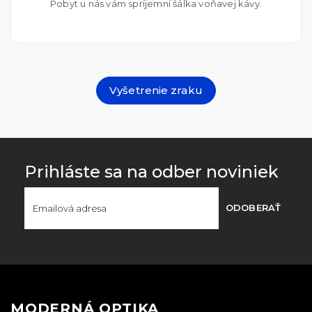
Pobyt u nás vám spríjemní šálka voňavej kávy.
Vyšetrenie zraku
Prihláste sa na odber noviniek
ODOBERAŤ
MODERNÁ OPTIKA