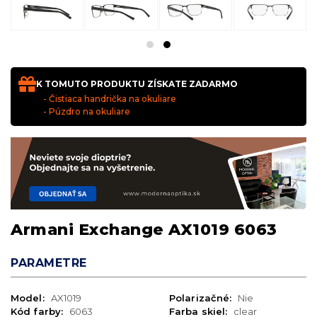
K TOMUTO PRODUKTU ZÍSKATE ZADARMO
- Čistiaca handrička na okuliare
- Púzdro na okuliare
Armani Exchange AX1019 6063
PARAMETRE
Model:
AX1019
Polarizačné:
Nie
Kód farby:
6063
Farba skiel:
clear