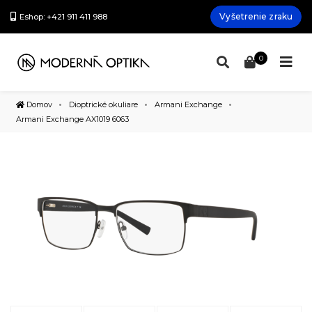
Vyšetrenie zraku
Eshop: +421 911 411 988
0
Domov
Dioptrické okuliare
Armani Exchange
Armani Exchange AX1019 6063