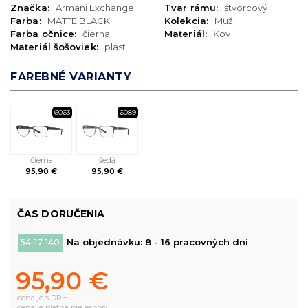
Značka:
Armani Exchange
Tvar rámu:
štvorcový
Farba:
MATTE BLACK
Kolekcia:
Muži
Farba očnice:
čierna
Materiál:
Kov
Materiál šošoviek:
plast
FAREBNÉ VARIANTY
6063
6089
čierna
šedá
95,90 €
95,90 €
ČAS DORUČENIA
Na objednávku: 8 - 16 pracovných dní
54-17-140
95,90 €
cena je s DPH
cena je platná pre eshop