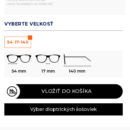
cena na predajni sa môže líšiť
VYBERTE VEĽKOSŤ
54-17-140
54 mm
17 mm
140 mm
VLOŽIŤ DO KOŠÍKA
Výber dioptrických šošoviek