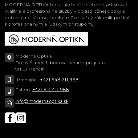
MODERNÁ OPTIKA bola založená s cieľom poskytovať
kvalitné a profesionálne služby v oblasti očnej optiky a
optometrie. V našej optike môže každý zákazník počítať
s profesionálnym a ľudským prístupom.
Moderná Optika
Dolný Šianec 1, budova Keramoprojektu
911 01 Trenčín
Predajňa:
+421 948 211 998
Eshop:
+421 911 411 988
info@modernaoptika.sk