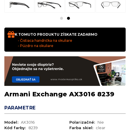
K TOMUTO PRODUKTU ZÍSKATE ZADARMO
- Čistiaca handrička na okuliare
- Púzdro na okuliare
Armani Exchange AX3016 8239
PARAMETRE
Model:
AX3016
Polarizačné:
Nie
Kód farby:
8239
Farba skiel:
clear