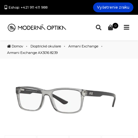
Vyšetrenie zraku
Eshop: +421 911 411 988
0
Domov
Dioptrické okuliare
Armani Exchange
Armani Exchange AX3016 8239