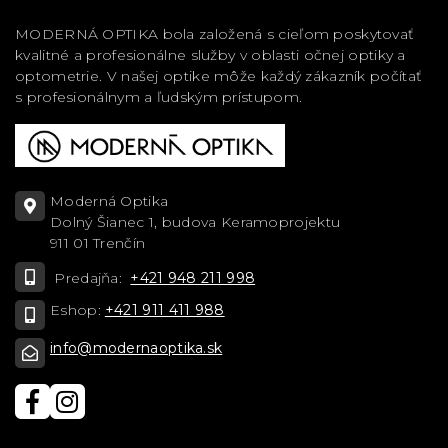
MODERNÁ OPTIKA bola založená s cieľom poskytovať
kvalitné a profesionálne služby v oblasti očnej optiky a
optometrie. V našej optike môže každý zákazník počítať
s profesionálnym a ľudským prístupom.
Moderná Optika
Dolný Šianec 1, budova Keramoprojektu
911 01 Trenčín
Predajňa:
+421 948 211 998
Eshop:
+421 911 411 988
info@modernaoptika.sk