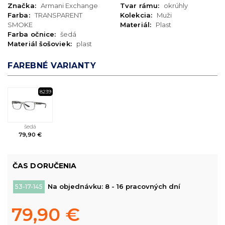
Značka:
Armani Exchange
Tvar rámu:
okrúhly
Farba:
TRANSPARENT
Kolekcia:
Muži
SMOKE
Materiál:
Plast
Farba očnice:
šedá
Materiál šošoviek:
plast
FAREBNÉ VARIANTY
8239
šedá
79,90 €
ČAS DORUČENIA
Na objednávku: 8 - 16 pracovných dní
53-17-145
79,90 €