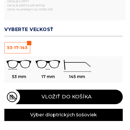
cena je s DPH
cena je platná pre eshop
cena na predajni sa môže líšiť
VYBERTE VEĽKOSŤ
53-17-145
53 mm
17 mm
145 mm
VLOŽIŤ DO KOŠÍKA
Výber dioptrických šošoviek