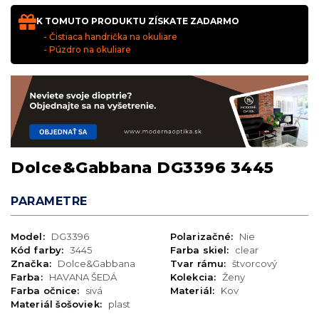
K TOMUTO PRODUKTU ZÍSKATE ZADARMO
- Čistiaca handrička na okuliare
- Púzdro na okuliare
Dolce&Gabbana DG3396 3445
PARAMETRE
Model:
DG3396
Polarizačné:
Nie
Kód farby:
3445
Farba skiel:
clear
Značka:
Dolce&Gabbana
Tvar rámu:
štvorcový
Farba:
HAVANA ŠEDÁ
Kolekcia:
Ženy
Farba očnice:
sivá
Materiál:
Kov
Materiál šošoviek:
plast