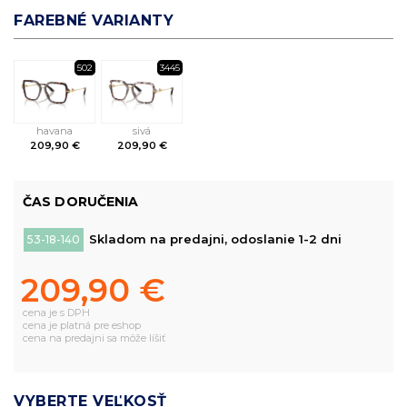
FAREBNÉ VARIANTY
502
3445
havana
sivá
209,90 €
209,90 €
ČAS DORUČENIA
Skladom na predajni, odoslanie 1-2 dni
53-18-140
209,90 €
cena je s DPH
cena je platná pre eshop
cena na predajni sa môže líšiť
VYBERTE VEĽKOSŤ