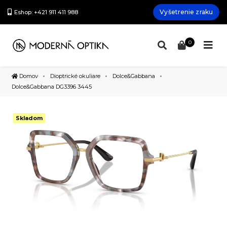
Vyšetrenie zraku
Eshop: +421 911 411 988
0
Domov
Dioptrické okuliare
Dolce&Gabbana
Dolce&Gabbana DG3396 3445
Skladom