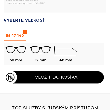
cena na predajni sa môže líšiť
VYBERTE VEĽKOSŤ
58-17-140
58 mm
17 mm
140 mm
VLOŽIŤ DO KOŠÍKA
TOP SLUŽBY S ĽUDSKÝM PRÍSTUPOM