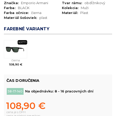
Značka:
Emporio Armani
Tvar rámu:
obdĺžnikový
Farba:
BLACK
Kolekcia:
Muži
Farba očnice:
čierna
Materiál:
Plast
Materiál šošoviek:
plast
FAREBNÉ VARIANTY
501771
čierna
108,90 €
ČAS DORUČENIA
Na objednávku: 8 - 16 pracovných dní
58-17-140
108,90 €
cena je s DPH
cena je platná pre eshop