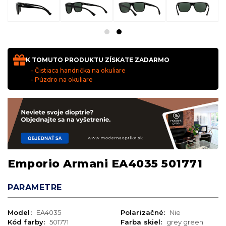
K TOMUTO PRODUKTU ZÍSKATE ZADARMO
- Čistiaca handrička na okuliare
- Púzdro na okuliare
Emporio Armani EA4035 501771
PARAMETRE
Model:
EA4035
Polarizačné:
Nie
Kód farby:
501771
Farba skiel:
grey green