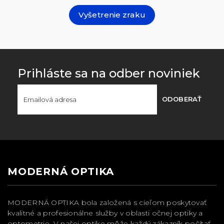
Vyšetrenie zraku
Prihláste sa na odber noviniek
ODOBERAŤ
MODERNÁ OPTIKA
MODERNÁ OPTIKA bola založená s cieľom poskytovať
kvalitné a profesionálne služby v oblasti očnej optiky a
optometrie. V našej optike môže každý zákazník počítať