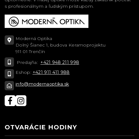
s profesionálnym a ľudským prístupom.
Moderná Optika
Dolný Šianec 1, budova Keramoprojektu
911 01 Trenčín
Predajňa:
+421 948 211 998
Eshop:
+421 911 411 988
info@modernaoptika.sk
OTVARÁCIE HODINY