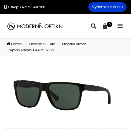
Vyšetrenie zraku
Eshop: +421 911 411 988
0
Domov
Slnečné okuliare
Emporio Armani
Emporio Armani EA4035 501771