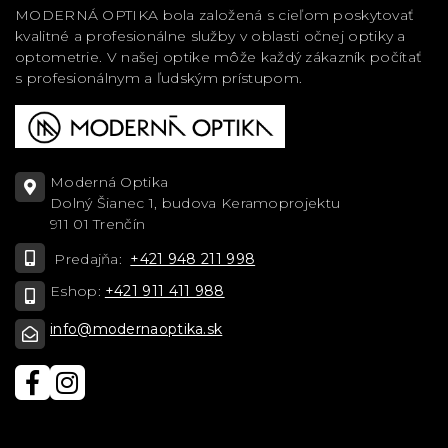
MODERNÁ OPTIKA bola založená s cieľom poskytovať
kvalitné a profesionálne služby v oblasti očnej optiky a
optometrie. V našej optike môže každý zákazník počítať
s profesionálnym a ľudským prístupom.
Moderná Optika
Dolný Šianec 1, budova Keramoprojektu
911 01 Trenčín
Predajňa:
+421 948 211 998
Eshop:
+421 911 411 988
info@modernaoptika.sk