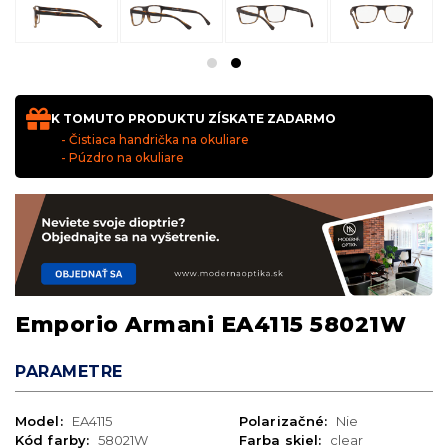
K TOMUTO PRODUKTU ZÍSKATE ZADARMO
- Čistiaca handrička na okuliare
- Púzdro na okuliare
Emporio Armani EA4115 58021W
PARAMETRE
Model:
EA4115
Polarizačné:
Nie
Kód farby:
58021W
Farba skiel:
clear