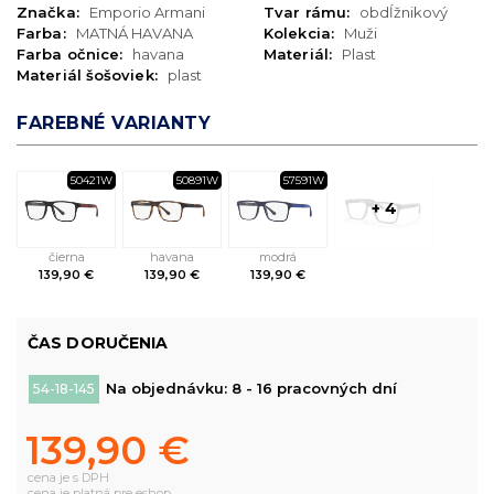
Značka:
Emporio Armani
Tvar rámu:
obdĺžnikový
Farba:
MATNÁ HAVANA
Kolekcia:
Muži
Farba očnice:
havana
Materiál:
Plast
Materiál šošoviek:
plast
FAREBNÉ VARIANTY
50421W
50891W
57591W
+ 4
čierna
havana
modrá
139,90 €
139,90 €
139,90 €
ČAS DORUČENIA
Na objednávku: 8 - 16 pracovných dní
54-18-145
139,90 €
cena je s DPH
cena je platná pre eshop