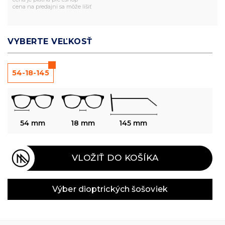
cena na predajni sa môže líšiť
VYBERTE VEĽKOSŤ
54-18-145
54 mm
18 mm
145 mm
VLOŽIŤ DO KOŠÍKA
Výber dioptrických šošoviek