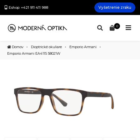
Vyšetrenie zraku
Eshop: +421 911 411 988
0
Domov
Dioptrické okuliare
Emporio Armani
Emporio Armani EA4115 58021W