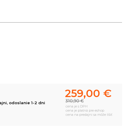
259,00 €
310,90 €
ni, odoslanie 1-2 dni
cena je s DPH
cena je platná pre eshop
cena na predajni sa môže líšiť