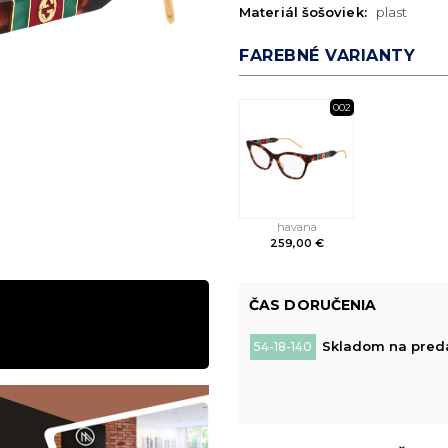
Materiál šošoviek:
plast
FAREBNÉ VARIANTY
002
havana
259,00 €
ČAS DORUČENIA
Skladom na predaj
54-18-140