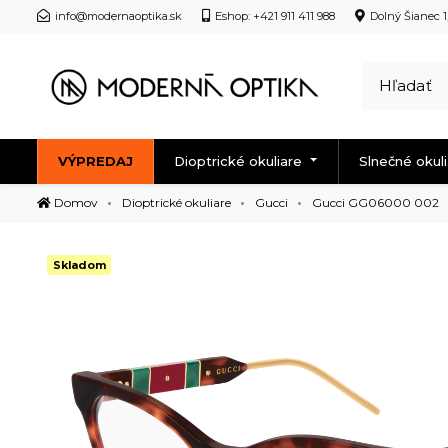
info@modernaoptika.sk
Eshop: +421 911 411 988
Dolný Šianec 1
VÝPREDAJ
Dioptrické okuliare
Slnečné okul
Domov
Dioptrické okuliare
Gucci
Gucci GG06000 002
Skladom