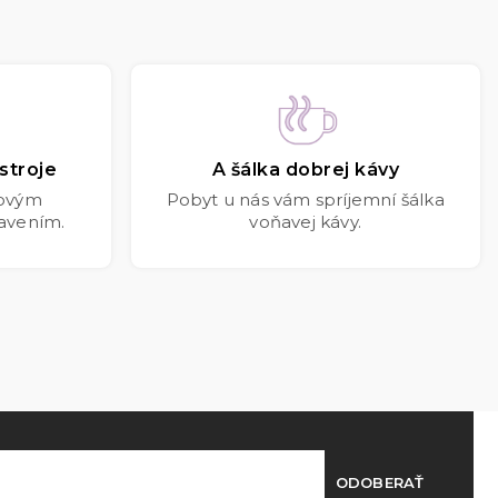
stroje
A šálka dobrej kávy
kovým
Pobyt u nás vám spríjemní šálka
avením.
voňavej kávy.
ODOBERAŤ