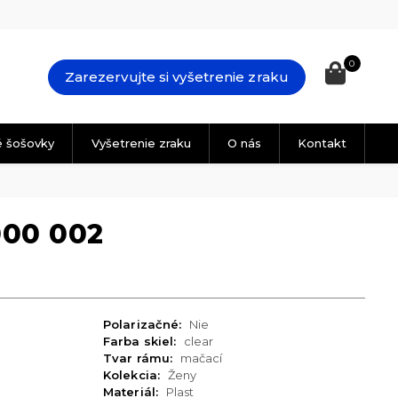
0
Zarezervujte si vyšetrenie zraku
é šošovky
Vyšetrenie zraku
O nás
Kontakt
000 002
Polarizačné:
Nie
Farba skiel:
clear
Tvar rámu:
mačací
Kolekcia:
Ženy
Materiál:
Plast