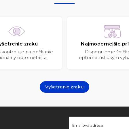
yšetrenie zraku
Najmodernejšie prí
 skontroluje na počkanie
Disponujeme špič
ionálny optometrista.
optometristickým vyb
Vyšetrenie zraku