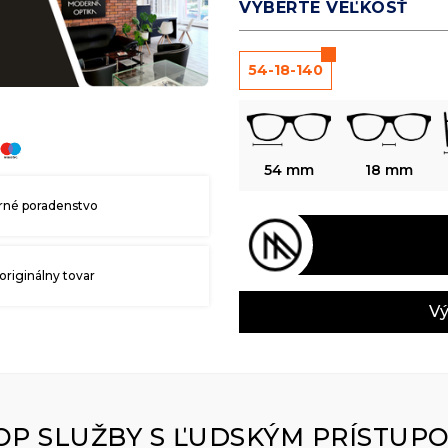
VYBERTE VEĽKOSŤ
54-18-140
54 mm
18 mm
né poradenstvo
originálny tovar
Vý
OP SLUŽBY S ĽUDSKÝM PRÍSTUP