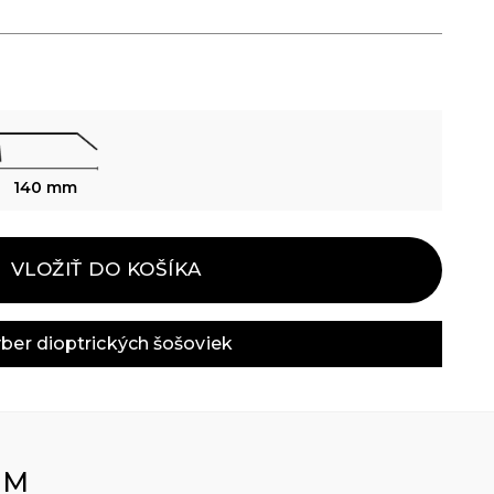
140 mm
VLOŽIŤ DO KOŠÍKA
ber dioptrických šošoviek
OM