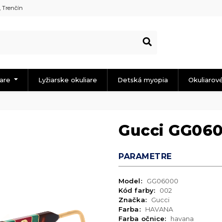
, Trenčín
iare
Lyžiarske okuliare
Detská myopia
Okuliarov
Gucci GG06
PARAMETRE
Model:
GG06000
Kód farby:
002
Značka:
Gucci
Farba:
HAVANA
Farba očnice:
havana