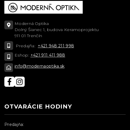
Moderná Optika
Dolný Šianec 1, budova Keramoprojektu
911 01 Trenčín
Predajňa:
+421 948 211 998
Eshop:
+421 911 411 988
info@modernaoptika.sk
OTVARÁCIE HODINY
Predajňa: