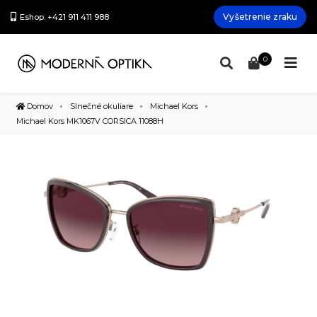
Vyšetrenie zraku
Eshop: +421 911 411 988
0
Domov
Slnečné okuliare
Michael Kors
Michael Kors MK1067V CORSICA 11088H