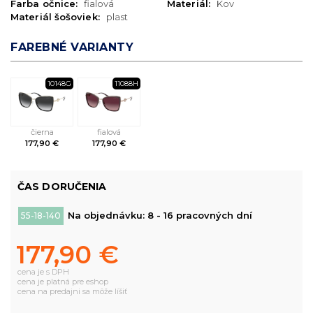
Farba očnice:
fialová
Materiál:
Kov
Materiál šošoviek:
plast
FAREBNÉ VARIANTY
10148G
11088H
čierna
fialová
177,90 €
177,90 €
ČAS DORUČENIA
Na objednávku: 8 - 16 pracovných dní
55-18-140
177,90 €
cena je s DPH
cena je platná pre eshop
cena na predajni sa môže líšiť