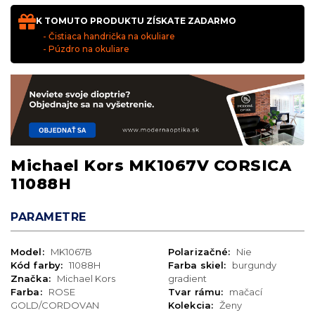
K TOMUTO PRODUKTU ZÍSKATE ZADARMO
- Čistiaca handrička na okuliare
- Púzdro na okuliare
Michael Kors MK1067V CORSICA
11088H
PARAMETRE
Model:
MK1067B
Polarizačné:
Nie
Kód farby:
11088H
Farba skiel:
burgundy
Značka:
Michael Kors
gradient
Farba:
ROSE
Tvar rámu:
mačací
GOLD/CORDOVAN
Kolekcia:
Ženy