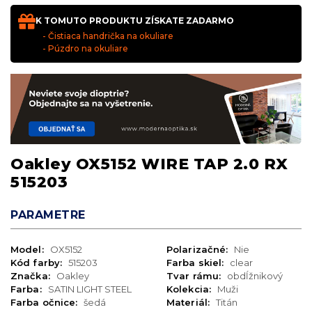
K TOMUTO PRODUKTU ZÍSKATE ZADARMO
- Čistiaca handrička na okuliare
- Púzdro na okuliare
Oakley OX5152 WIRE TAP 2.0 RX
515203
PARAMETRE
Model:
OX5152
Polarizačné:
Nie
Kód farby:
515203
Farba skiel:
clear
Značka:
Oakley
Tvar rámu:
obdĺžnikový
Farba:
SATIN LIGHT STEEL
Kolekcia:
Muži
Farba očnice:
šedá
Materiál:
Titán