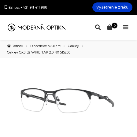
Vyšetrenie zraku
Eshop: +421 911 411 988
0
Domov
Dioptrické okuliare
Oakley
Oakley OX5152 WIRE TAP 2.0 RX 515203