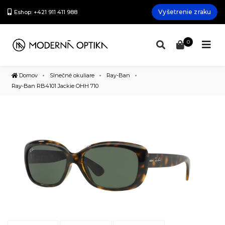
Vyšetrenie zraku
Eshop: +421 911 411 988
0
Domov
Slnečné okuliare
Ray-Ban
Ray-Ban RB4101 Jackie OHH 710