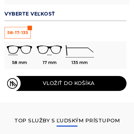
VYBERTE VEĽKOSŤ
58-17-135
58 mm
17 mm
135 mm
VLOŽIŤ DO KOŠÍKA
TOP SLUŽBY S ĽUDSKÝM PRÍSTUPOM