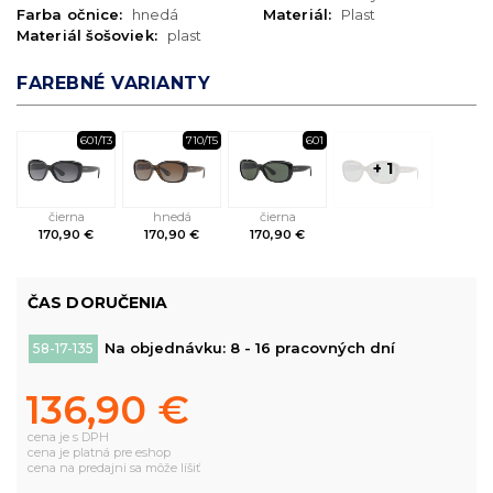
Farba očnice:
hnedá
Materiál:
Plast
Materiál šošoviek:
plast
FAREBNÉ VARIANTY
601/T3
710/T5
601
+ 1
čierna
hnedá
čierna
170,90 €
170,90 €
170,90 €
ČAS DORUČENIA
Na objednávku: 8 - 16 pracovných dní
58-17-135
136,90 €
cena je s DPH
cena je platná pre eshop
cena na predajni sa môže líšiť