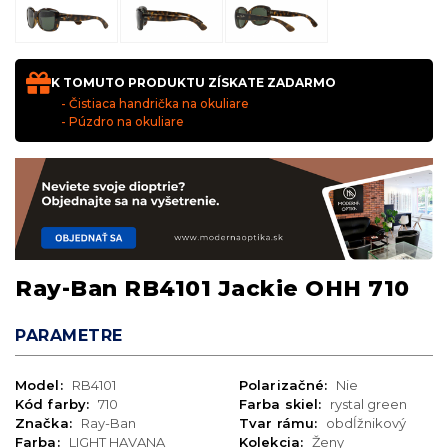
K TOMUTO PRODUKTU ZÍSKATE ZADARMO
- Čistiaca handrička na okuliare
- Púzdro na okuliare
Ray-Ban RB4101 Jackie OHH 710
PARAMETRE
Model:
RB4101
Polarizačné:
Nie
Kód farby:
710
Farba skiel:
rystal green
Značka:
Ray-Ban
Tvar rámu:
obdĺžnikový
Farba:
LIGHT HAVANA
Kolekcia:
Ženy