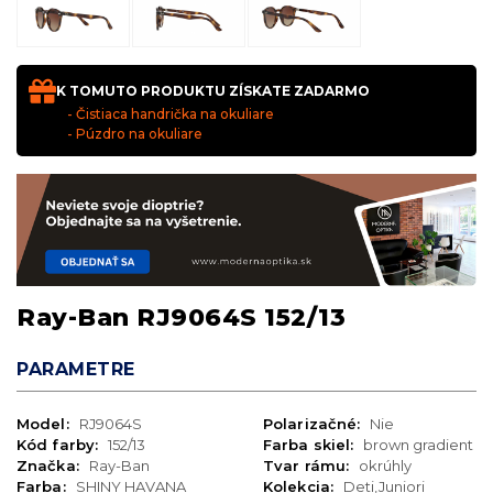
K TOMUTO PRODUKTU ZÍSKATE ZADARMO
- Čistiaca handrička na okuliare
- Púzdro na okuliare
Ray-Ban RJ9064S 152/13
PARAMETRE
Model:
RJ9064S
Polarizačné:
Nie
Kód farby:
152/13
Farba skiel:
brown gradient
Značka:
Ray-Ban
Tvar rámu:
okrúhly
Farba:
SHINY HAVANA
Kolekcia:
Deti,Juniori