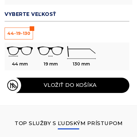
VYBERTE VEĽKOSŤ
44-19-130
44 mm
19 mm
130 mm
VLOŽIŤ DO KOŠÍKA
TOP SLUŽBY S ĽUDSKÝM PRÍSTUPOM