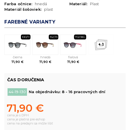
Farba očnice:
hnedá
Materiál:
Plast
Materiál šošoviek:
plast
FAREBNÉ VARIANTY
100/11
152/13
70218G
+ 1
čierna
hnedá
fialová
71,90 €
71,90 €
71,90 €
ČAS DORUČENIA
Na objednávku: 8 - 16 pracovných dní
44-19-130
71,90 €
cena je s DPH
cena je platná pre eshop
cena na predajni sa môže líšiť