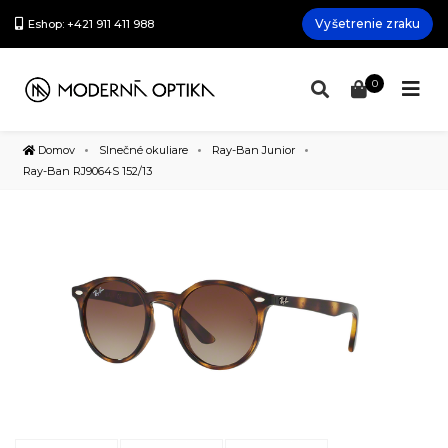
Vyšetrenie zraku
Eshop: +421 911 411 988
0
Domov
Slnečné okuliare
Ray-Ban Junior
Ray-Ban RJ9064S 152/13