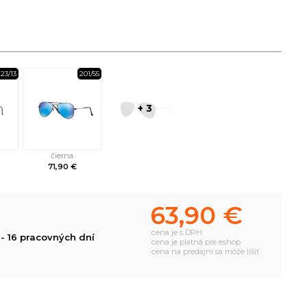
23/13
201/55
+ 3
čierna
71,90 €
63,90 €
cena je s DPH
- 16 pracovných dní
cena je platná pre eshop
cena na predajni sa môže líšiť