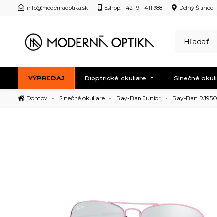
info@modernaoptika.sk
Eshop: +421 911 411 988
Dolný Šianec 1
VÝPREDAJ
Dioptrické okuliare
Slnečné okul
Domov
Slnečné okuliare
Ray-Ban Junior
Ray-Ban RJ9506