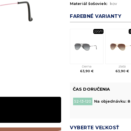
Materiál šošoviek:
kov
FAREBNÉ VARIANTY
220/11
2
čierna
zlatá
63,90 €
63,90 €
ČAS DORUČENIA
Na objednávku: 8 
52-13-120
VYBERTE VEĽKOSŤ