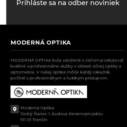
Prihláste sa na odber noviniek
MODERNÁ OPTIKA
MODERNÁ OPTIKA bola založená s cieľom poskytovať
kvalitné a profesionálne služby v oblasti očnej optiky a
optometrie. V našej optike môže každý zákazník
počítať s profesionálnym a ľudským prístupom.
Moderná Optika
Dolný Šianec 1, budova Keramoprojektu
911 01 Trenčín