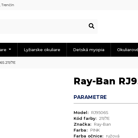
, Trenčín
iare
Lyžiarske okuliare
Detská myopia
Okuliarov
S 211/7E
Ray-Ban RJ9
PARAMETRE
Model:
RJ9506S
Kód farby:
211/7E
Značka:
Ray-Ban
Farba:
PINK
Farba očnice:
ružová