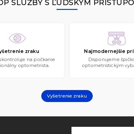
OP SLUŽBY S ĽUDSKÝM PRÍSTUP
yšetrenie zraku
Najmodernejšie prí
 skontroluje na počkanie
Disponujeme špič
ionálny optometrista.
optometristickým vyb
Vyšetrenie zraku