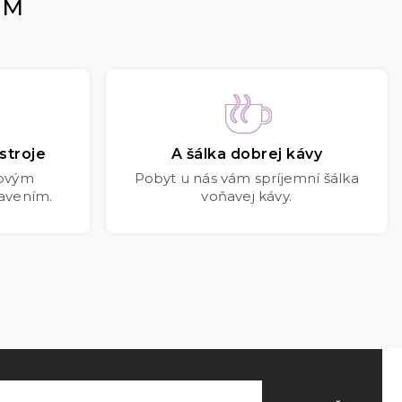
OM
stroje
A šálka dobrej kávy
kovým
Pobyt u nás vám spríjemní šálka
avením.
voňavej kávy.