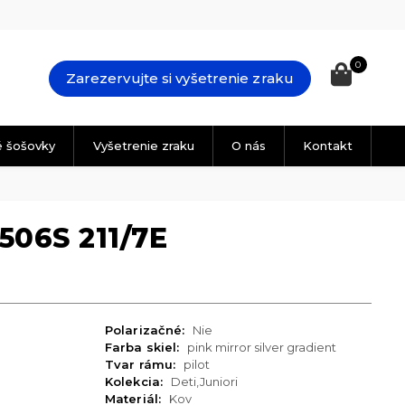
0
Zarezervujte si vyšetrenie zraku
é šošovky
Vyšetrenie zraku
O nás
Kontakt
506S 211/7E
Polarizačné:
Nie
Farba skiel:
pink mirror silver gradient
Tvar rámu:
pilot
Kolekcia:
Deti,Juniori
Materiál:
Kov