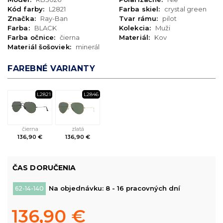
Kód farby:
L2821
Farba skiel:
crystal green
Značka:
Ray-Ban
Tvar rámu:
pilot
Farba:
BLACK
Kolekcia:
Muži
Farba očnice:
čierna
Materiál:
Kov
Materiál šošoviek:
minerál
FAREBNÉ VARIANTY
L2821
L2846
čierna
zlatá
136,90 €
136,90 €
ČAS DORUČENIA
Na objednávku: 8 - 16 pracovných dní
62-14-140
136,90 €