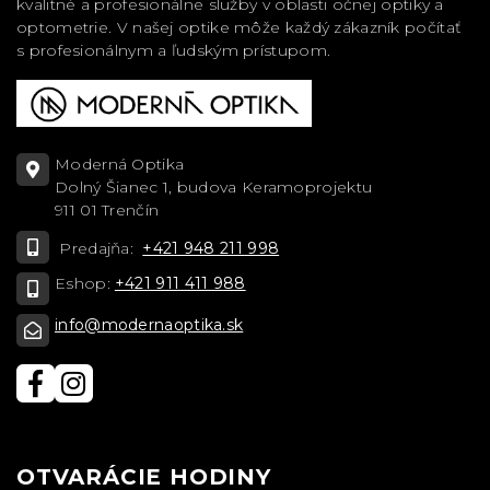
kvalitné a profesionálne služby v oblasti očnej optiky a
optometrie. V našej optike môže každý zákazník počítať
s profesionálnym a ľudským prístupom.
Moderná Optika
Dolný Šianec 1, budova Keramoprojektu
911 01 Trenčín
Predajňa:
+421 948 211 998
Eshop:
+421 911 411 988
info@modernaoptika.sk
OTVARÁCIE HODINY