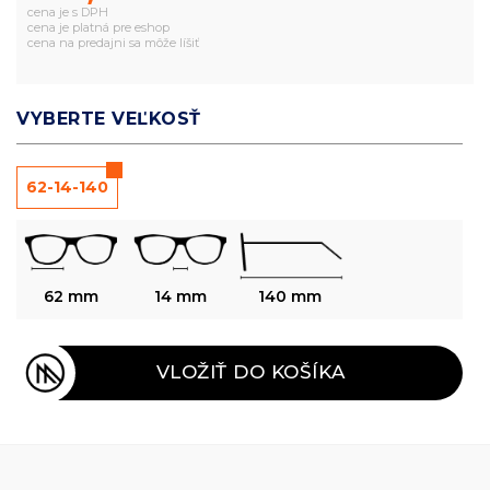
cena je s DPH
cena je platná pre eshop
cena na predajni sa môže líšiť
VYBERTE VEĽKOSŤ
62-14-140
62 mm
14 mm
140 mm
VLOŽIŤ DO KOŠÍKA