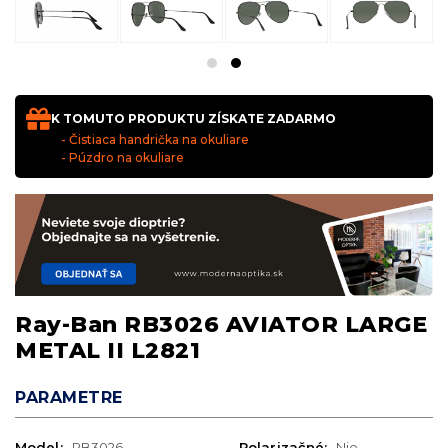
K TOMUTO PRODUKTU ZÍSKATE ZADARMO
- Čistiaca handrička na okuliare
- Púzdro na okuliare
Ray-Ban RB3026 AVIATOR LARGE
METAL II L2821
PARAMETRE
Model:
RB3026
Polarizačné:
Nie