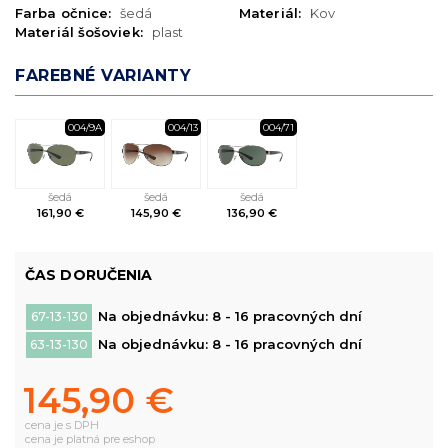
Farba očnice:
šedá
Materiál:
Kov
Materiál šošoviek:
plast
FAREBNÉ VARIANTY
004/9A
004/13
004/71
šedá
šedá
šedá
161,90 €
145,90 €
136,90 €
ČAS DORUČENIA
Na objednávku: 8 - 16 pracovných dní
67-13-130
Na objednávku: 8 - 16 pracovných dní
63-13-130
145,90 €
cena je s DPH
cena je platná pre eshop