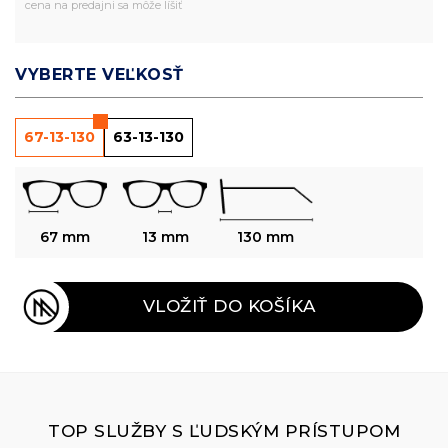
cena na predajni sa môže líšiť
VYBERTE VEĽKOSŤ
67-13-130
63-13-130
67 mm
13 mm
130 mm
VLOŽIŤ DO KOŠÍKA
TOP SLUŽBY S ĽUDSKÝM PRÍSTUPOM