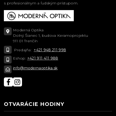
s profesionálnym a ľudským prístupom.
Moderná Optika
Dolný Šianec 1, budova Keramoprojektu
911 01 Trenčín
Predajňa:
+421 948 211 998
Eshop:
+421 911 411 988
info@modernaoptika.sk
OTVARÁCIE HODINY