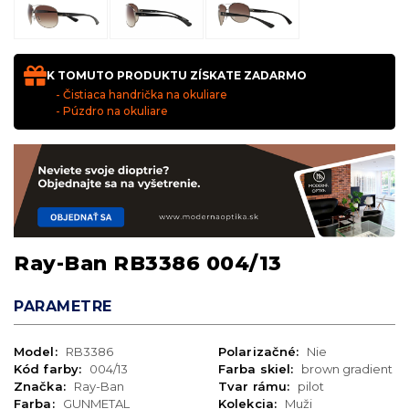
K TOMUTO PRODUKTU ZÍSKATE ZADARMO
- Čistiaca handrička na okuliare
- Púzdro na okuliare
Ray-Ban RB3386 004/13
PARAMETRE
Model:
RB3386
Polarizačné:
Nie
Kód farby:
004/13
Farba skiel:
brown gradient
Značka:
Ray-Ban
Tvar rámu:
pilot
Farba:
GUNMETAL
Kolekcia:
Muži