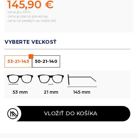
145,90 €
cena je s DPH
cena je platná pre eshop
cena na predajni sa môže líšiť
VYBERTE VEĽKOSŤ
53-21-145
50-21-140
53 mm
21 mm
145 mm
VLOŽIŤ DO KOŠÍKA