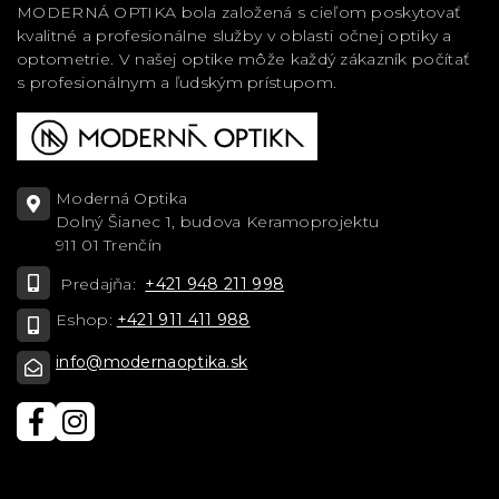
MODERNÁ OPTIKA bola založená s cieľom poskytovať
kvalitné a profesionálne služby v oblasti očnej optiky a
optometrie. V našej optike môže každý zákazník počítať
s profesionálnym a ľudským prístupom.
Moderná Optika
Dolný Šianec 1, budova Keramoprojektu
911 01 Trenčín
Predajňa:
+421 948 211 998
Eshop:
+421 911 411 988
info@modernaoptika.sk