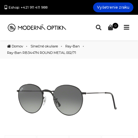
Vyšetrenie zraku
Eshop: +421 911 411 988
0
Domov
Slnečné okuliare
Ray-Ban
Ray-Ban RB3447N ROUND METAL 002/71