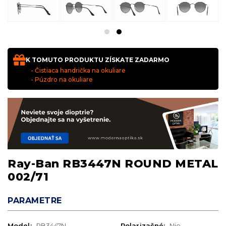
K TOMUTO PRODUKTU ZÍSKATE ZADARMO
- Čistiaca handrička na okuliare
- Púzdro na okuliare
Ray-Ban RB3447N ROUND METAL
002/71
PARAMETRE
Model:
RB3447N
Polarizačné:
Nie