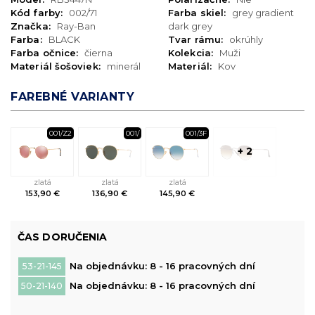
Kód farby:
002/71
Farba skiel:
grey gradient
Značka:
Ray-Ban
dark grey
Farba:
BLACK
Tvar rámu:
okrúhly
Farba očnice:
čierna
Kolekcia:
Muži
Materiál šošoviek:
minerál
Materiál:
Kov
FAREBNÉ VARIANTY
001/Z2
001/
001/3F
+ 2
zlatá
zlatá
zlatá
153,90 €
136,90 €
145,90 €
ČAS DORUČENIA
Na objednávku: 8 - 16 pracovných dní
53-21-145
Na objednávku: 8 - 16 pracovných dní
50-21-140