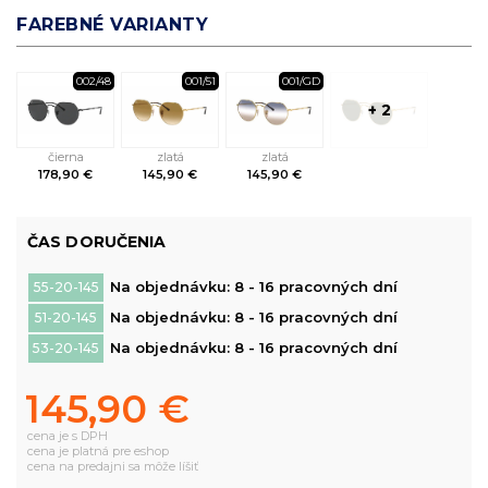
FAREBNÉ VARIANTY
002/48
001/51
001/GD
+ 2
čierna
zlatá
zlatá
178,90 €
145,90 €
145,90 €
ČAS DORUČENIA
Na objednávku: 8 - 16 pracovných dní
55-20-145
Na objednávku: 8 - 16 pracovných dní
51-20-145
Na objednávku: 8 - 16 pracovných dní
53-20-145
145,90 €
cena je s DPH
cena je platná pre eshop
cena na predajni sa môže líšiť