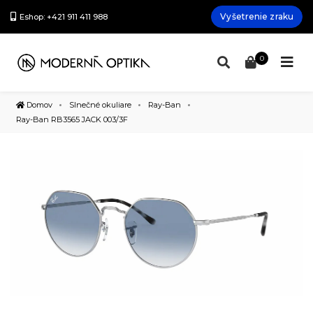
Vyšetrenie zraku
Eshop: +421 911 411 988
0
Domov
Slnečné okuliare
Ray-Ban
Ray-Ban RB3565 JACK 003/3F