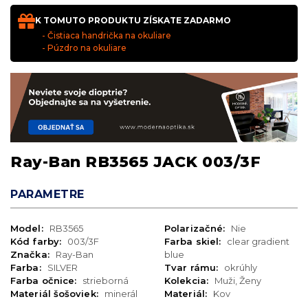
K TOMUTO PRODUKTU ZÍSKATE ZADARMO
- Čistiaca handrička na okuliare
- Púzdro na okuliare
Ray-Ban RB3565 JACK 003/3F
PARAMETRE
Model:
RB3565
Polarizačné:
Nie
Kód farby:
003/3F
Farba skiel:
clear gradient
Značka:
Ray-Ban
blue
Farba:
SILVER
Tvar rámu:
okrúhly
Farba očnice:
strieborná
Kolekcia:
Muži, Ženy
Materiál šošoviek:
minerál
Materiál:
Kov