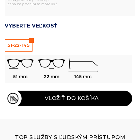
cena na predajni sa môže líšiť
VYBERTE VEĽKOSŤ
51-22-145
51 mm
22 mm
145 mm
VLOŽIŤ DO KOŠÍKA
TOP SLUŽBY S ĽUDSKÝM PRÍSTUPOM