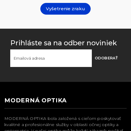
Vyšetrenie zraku
Prihláste sa na odber noviniek
ODOBERAŤ
MODERNÁ OPTIKA
MODERNÁ OPTIKA bola založená s cieľom poskytovať
kvalitné a profesionálne služby v oblasti očnej optiky a
optometrie. V našej optike môže každý zákazník počítať