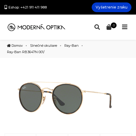
Vyšetrenie zraku
Eshop: +421 911 411 988
0
Domov
Slnečné okuliare
Ray-Ban
Ray-Ban RB3647N 001/