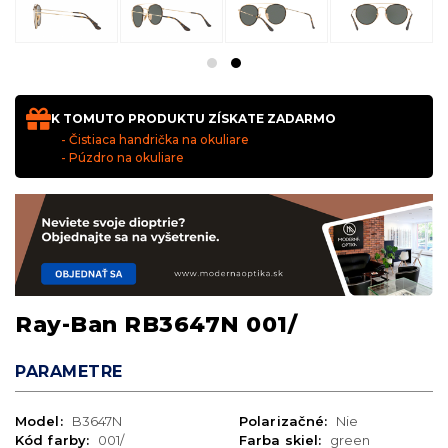
K TOMUTO PRODUKTU ZÍSKATE ZADARMO
- Čistiaca handrička na okuliare
- Púzdro na okuliare
Ray-Ban RB3647N 001/
PARAMETRE
Model:
B3647N
Polarizačné:
Nie
Kód farby:
001/
Farba skiel:
green