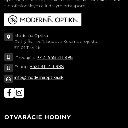
s profesionálnym a ľudským prístupom.
Moderná Optika
Dolný Šianec 1, budova Keramoprojektu
911 01 Trenčín
Predajňa:
+421 948 211 998
Eshop:
+421 911 411 988
info@modernaoptika.sk
OTVARÁCIE HODINY