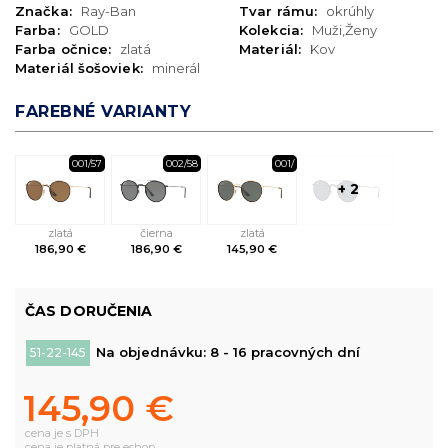
Značka:
Ray-Ban
Tvar rámu:
okrúhly
Farba:
GOLD
Kolekcia:
Muži,Ženy
Farba očnice:
zlatá
Materiál:
Kov
Materiál šošoviek:
minerál
FAREBNÉ VARIANTY
001/57
002/58
001/
+ 2
zlatá
čierna
zlatá
186,90 €
186,90 €
145,90 €
ČAS DORUČENIA
Na objednávku: 8 - 16 pracovných dní
51-22-145
145,90 €
cena je s DPH
cena je platná pre eshop