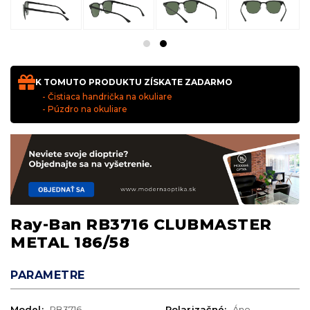
K TOMUTO PRODUKTU ZÍSKATE ZADARMO
- Čistiaca handrička na okuliare
- Púzdro na okuliare
Ray-Ban RB3716 CLUBMASTER
METAL 186/58
PARAMETRE
Model:
RB3716
Polarizačné:
Áno