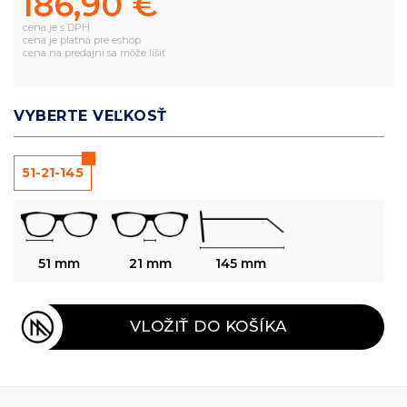
186,90 €
cena je s DPH
cena je platná pre eshop
cena na predajni sa môže líšiť
VYBERTE VEĽKOSŤ
51-21-145
51 mm
21 mm
145 mm
VLOŽIŤ DO KOŠÍKA