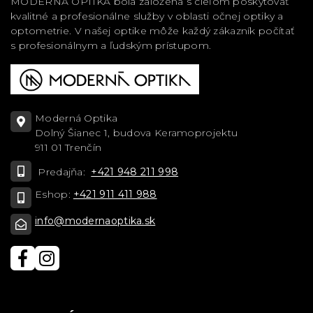
MODERNÁ OPTIKA bola založená s cieľom poskytovať
kvalitné a profesionálne služby v oblasti očnej optiky a
optometrie. V našej optike môže každý zákazník počítať
s profesionálnym a ľudským prístupom.
Moderná Optika
Dolný Šianec 1, budova Keramoprojektu
911 01 Trenčín
Predajňa:
+421 948 211 998
Eshop:
+421 911 411 988
info@modernaoptika.sk