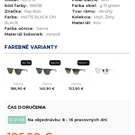
Kód farby:
186/58
Farba skiel:
g-15 green
Značka:
Ray-Ban
Tvar rámu:
okrúhly
Farba:
MATTE BLACK ON
Kolekcia:
Muži, Ženy
BLACK
Materiál:
Kov
Farba očnice:
čierna
Materiál šošoviek:
minerál
FAREBNÉ VARIANTY
187/58
186/R5
900471
+ 1
čierna
čierna
čierna
186,90 €
145,90 €
153,90 €
ČAS DORUČENIA
Na objednávku: 8 - 16 pracovných dní
51-21-145