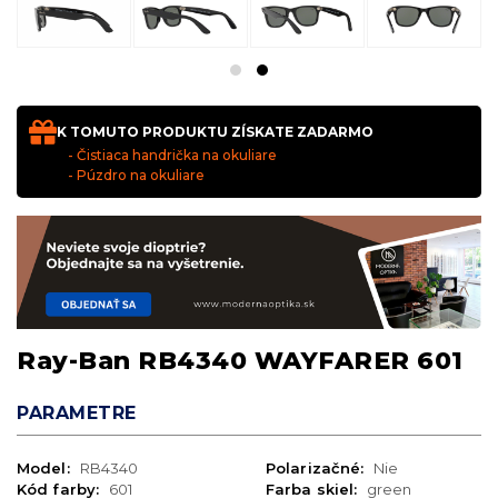
K TOMUTO PRODUKTU ZÍSKATE ZADARMO
- Čistiaca handrička na okuliare
- Púzdro na okuliare
Ray-Ban RB4340 WAYFARER 601
PARAMETRE
Model:
RB4340
Polarizačné:
Nie
Kód farby:
601
Farba skiel:
green