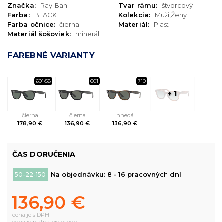
Značka:
Ray-Ban
Tvar rámu:
štvorcový
Farba:
BLACK
Kolekcia:
Muži,Ženy
Farba očnice:
čierna
Materiál:
Plast
Materiál šošoviek:
minerál
FAREBNÉ VARIANTY
601/58
601
710
+ 1
čierna
čierna
hnedá
178,90 €
136,90 €
136,90 €
ČAS DORUČENIA
Na objednávku: 8 - 16 pracovných dní
50-22-150
136,90 €
cena je s DPH
cena je platná pre eshop