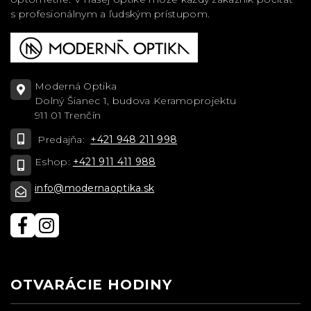
s profesionálnym a ľudským prístupom.
Moderná Optika
Dolný Šianec 1, budova Keramoprojektu
911 01 Trenčín
Predajňa:
+421 948 211 998
Eshop:
+421 911 411 988
info@modernaoptika.sk
OTVARÁCIE HODINY