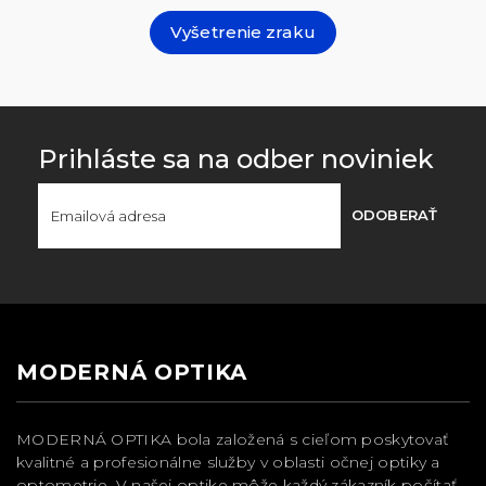
Vyšetrenie zraku
Prihláste sa na odber noviniek
ODOBERAŤ
MODERNÁ OPTIKA
MODERNÁ OPTIKA bola založená s cieľom poskytovať
kvalitné a profesionálne služby v oblasti očnej optiky a
optometrie. V našej optike môže každý zákazník počítať