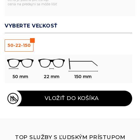
cena na predajni sa môže líšiť
VYBERTE VEĽKOSŤ
50-22-150
50 mm
22 mm
150 mm
VLOŽIŤ DO KOŠÍKA
TOP SLUŽBY S ĽUDSKÝM PRÍSTUPOM