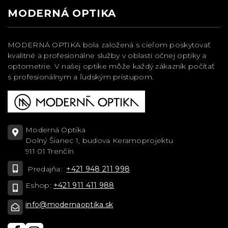
MODERNÁ OPTIKA
MODERNÁ OPTIKA bola založená s cieľom poskytovať
kvalitné a profesionálne služby v oblasti očnej optiky a
optometrie. V našej optike môže každý zákazník počítať
s profesionálnym a ľudským prístupom.
Moderná Optika
Dolný Šianec 1, budova Keramoprojektu
911 01 Trenčín
Predajňa:
+421 948 211 998
Eshop:
+421 911 411 988
info@modernaoptika.sk