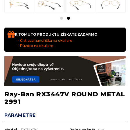
K TOMUTO PRODUKTU ZÍSKATE ZADARMO
- Čistiaca handrička na okuliare
- Púzdro na okuliare
Ray-Ban RX3447V ROUND METAL
2991
PARAMETRE
Model:
RX3447V
Polarizačné:
Nie