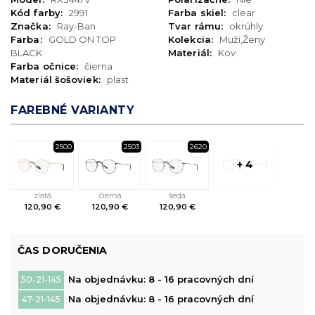
Kód farby:
2991
Farba skiel:
clear
Značka:
Ray-Ban
Tvar rámu:
okrúhly
Farba:
GOLD ON TOP
Kolekcia:
Muži,Ženy
BLACK
Materiál:
Kov
Farba očnice:
čierna
Materiál šošoviek:
plast
FAREBNÉ VARIANTY
2500
2503
2620
+ 4
zlatá
čierna
šedá
120,90 €
120,90 €
120,90 €
ČAS DORUČENIA
Na objednávku: 8 - 16 pracovných dní
50-21-145
Na objednávku: 8 - 16 pracovných dní
47-21-145