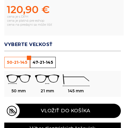
120,90 €
cena je s DPH
cena je platná pre eshop
cena na predajni sa môže líšiť
VYBERTE VEĽKOSŤ
50-21-145
47-21-145
50 mm
21 mm
145 mm
VLOŽIŤ DO KOŠÍKA