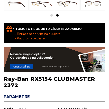
K TOMUTO PRODUKTU ZÍSKATE ZADARMO
- Čistiaca handrička na okuliare
- Púzdro na okuliare
Ray-Ban RX5154 CLUBMASTER
2372
PARAMETRE
Model:
RX5154
Polarizačné:
Nie