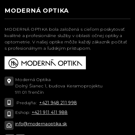
MODERNÁ OPTIKA
MODERNÁ OPTIKA bola založená s cieľom poskytovať
kvalitné a profesionálne služby v oblasti očnej optiky a
optometrie. V našej optike môže každý zákazník počítať
s profesionálnym a ľudským prístupom.
Moderná Optika
Dolný Šianec 1, budova Keramoprojektu
911 01 Trenčín
Predajňa:
+421 948 211 998
Eshop:
+421 911 411 988
info@modernaoptika.sk