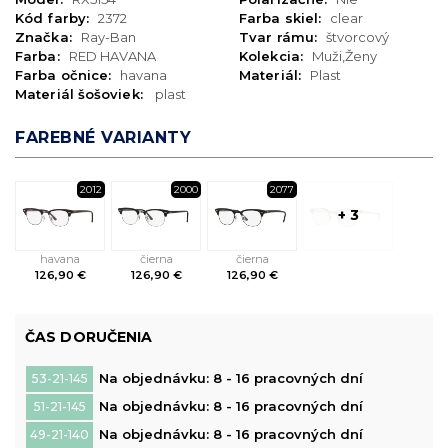
Kód farby:
2372
Farba skiel:
clear
Značka:
Ray-Ban
Tvar rámu:
štvorcový
Farba:
RED HAVANA
Kolekcia:
Muži,Ženy
Farba očnice:
havana
Materiál:
Plast
Materiál šošoviek:
plast
FAREBNÉ VARIANTY
2012
2000
2077
+ 3
havana
čierna
čierna
126,90 €
126,90 €
126,90 €
ČAS DORUČENIA
Na objednávku: 8 - 16 pracovných dní
53-21-145
Na objednávku: 8 - 16 pracovných dní
51-21-145
Na objednávku: 8 - 16 pracovných dní
49-21-140