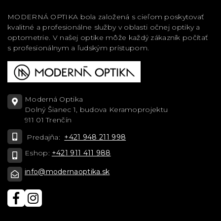
MODERNÁ OPTIKA bola založená s cieľom poskytovať
kvalitné a profesionálne služby v oblasti očnej optiky a
optometrie. V našej optike môže každý zákazník počítať
s profesionálnym a ľudským prístupom.
Moderná Optika
Dolný Šianec 1, budova Keramoprojektu
911 01 Trenčín
Predajňa:
+421 948 211 998
Eshop:
+421 911 411 988
info@modernaoptika.sk