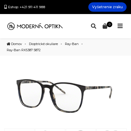
Vyšetrenie zraku
Eshop: +421 911 411 988
0
Domov
Dioptrické okuliare
Ray-Ban
Ray-Ban RX5387 5872