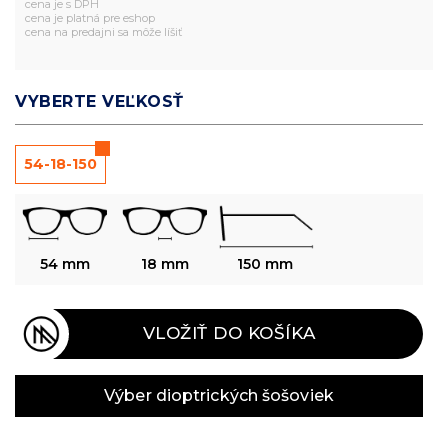
cena je s DPH
cena je platná pre eshop
cena na predajni sa môže líšiť
VYBERTE VEĽKOSŤ
54-18-150
54 mm
18 mm
150 mm
VLOŽIŤ DO KOŠÍKA
Výber dioptrických šošoviek