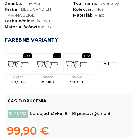
Značka:
Ray-Ban
Tvar rámu:
štvorcový
Farba:
BLUE GRADIENT
Kolekcia:
Muži
HAVANA BEIGE
Materiál:
Plast
Farba očnice:
fialová
Materiál šošoviek:
plast
FAREBNÉ VARIANTY
2000
2012
5872
+ 1
čierna
hnedá
fialová
99,90 €
99,90 €
99,90 €
ČAS DORUČENIA
Na objednávku: 8 - 16 pracovných dní
54-18-150
99,90 €