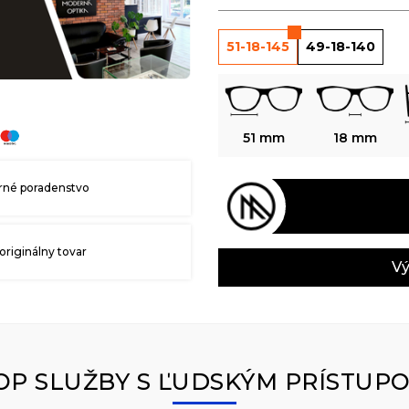
51-18-145
49-18-140
51 mm
18 mm
né poradenstvo
originálny tovar
Vý
OP SLUŽBY S ĽUDSKÝM PRÍSTUP