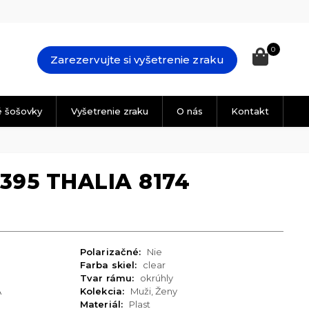
0
Zarezervujte si vyšetrenie zraku
é šošovky
Vyšetrenie zraku
O nás
Kontakt
395 THALIA 8174
Polarizačné:
Nie
Farba skiel:
clear
Tvar rámu:
okrúhly
A
Kolekcia:
Muži, Ženy
Materiál:
Plast