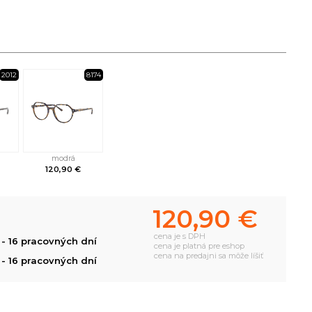
2012
8174
modrá
120,90 €
120,90 €
cena je s DPH
- 16 pracovných dní
cena je platná pre eshop
cena na predajni sa môže líšiť
- 16 pracovných dní