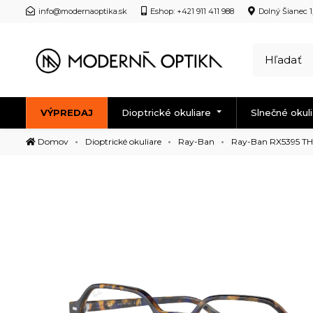
info@modernaoptika.sk
Eshop: +421 911 411 988
Dolný Šianec 1
VÝPREDAJ
Dioptrické okuliare
Slnečné okul
Domov
Dioptrické okuliare
Ray-Ban
Ray-Ban RX5395 TH