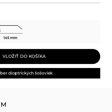
145 mm
VLOŽIŤ DO KOŠÍKA
ber dioptrických šošoviek
OM