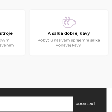
stroje
A šálka dobrej kávy
kovým
Pobyt u nás vám spríjemní šálka
avením.
voňavej kávy.
ODOBERAŤ