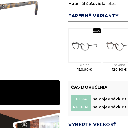
Materiál šošoviek:
plast
FAREBNÉ VARIANTY
2000
čierna
havana
120,90 €
120,90 €
ČAS DORUČENIA
Na objednávku: 8 
51-18-145
Na objednávku: 8 
49-18-140
VYBERTE VEĽKOSŤ