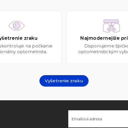
yšetrenie zraku
Najmodernejšie prí
 skontroluje na počkanie
Disponujeme špič
ionálny optometrista.
optometristickým vyb
Vyšetrenie zraku