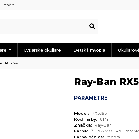
, Trenčín
iare
Lyžiarske okuliare
Detská myopia
Okuliarov
ALIA 8174
Ray-Ban RX5
PARAMETRE
Model:
RX5395
Kód farby:
8174
Značka:
Ray-Ban
Farba:
ŽLTÁ A MODRÁ HAVAN
Farba očnice:
modrá