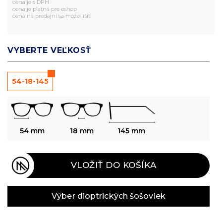
cena je s DPH
cena je platná pre eshop
cena na predajni sa môže líšiť
VYBERTE VEĽKOSŤ
54-18-145
54 mm
18 mm
145 mm
VLOŽIŤ DO KOŠÍKA
Výber dioptrických šošoviek