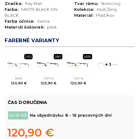
Značka:
Ray-Ban
Tvar rámu:
štvorcový
Farba:
MATTE BLACK ON
Kolekcia:
Muži,Ženy
BLACK
Materiál:
Plast/kov
Farba očnice:
čierna
Materiál šošoviek:
plast
FAREBNÉ VARIANTY
2553
2861
2890
+ 1
šedá
čierna
čierna
120,90 €
120,90 €
120,90 €
ČAS DORUČENIA
Na objednávku: 8 - 16 pracovných dní
54-18-145
120,90 €