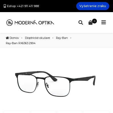
Vyšetrenie zraku
Eshop: +421 911 411 988
0
Domov
Dioptrické okuliare
Ray-Ban
Ray-Ban RX6363 2904