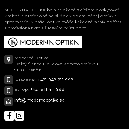
MODERNÁ OPTIKA bola založená s cieľom poskytovať
kvalitné a profesionálne služby v oblasti očnej optiky a
optometrie. V našej optike môže každý zákazník počítať
s profesionálnym a ľudským prístupom.
Moderná Optika
Dolný Šianec 1, budova Keramoprojektu
911 01 Trenčín
Predajňa:
+421 948 211 998
Eshop:
+421 911 411 988
info@modernaoptika.sk