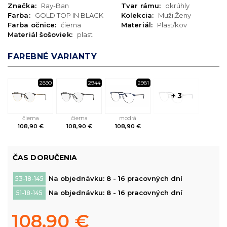
Značka:
Ray-Ban
Tvar rámu:
okrúhly
Farba:
GOLD TOP IN BLACK
Kolekcia:
Muži,Ženy
Farba očnice:
čierna
Materiál:
Plast/kov
Materiál šošoviek:
plast
FAREBNÉ VARIANTY
2890
2944
2981
+ 3
čierna
čierna
modrá
108,90 €
108,90 €
108,90 €
ČAS DORUČENIA
Na objednávku: 8 - 16 pracovných dní
53-18-145
Na objednávku: 8 - 16 pracovných dní
51-18-145
108,90 €