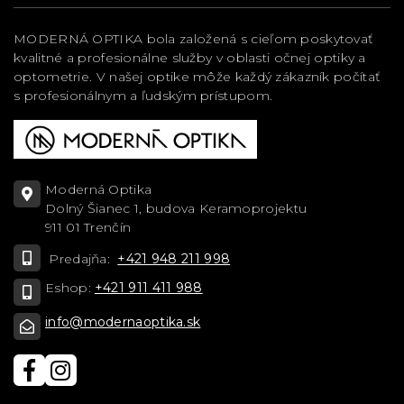
MODERNÁ OPTIKA bola založená s cieľom poskytovať
kvalitné a profesionálne služby v oblasti očnej optiky a
optometrie. V našej optike môže každý zákazník počítať
s profesionálnym a ľudským prístupom.
Moderná Optika
Dolný Šianec 1, budova Keramoprojektu
911 01 Trenčín
Predajňa:
+421 948 211 998
Eshop:
+421 911 411 988
info@modernaoptika.sk