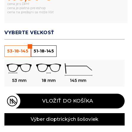
cena je s DPH
cena je platná pre eshop
cena na predajni sa môže líšiť
VYBERTE VEĽKOSŤ
53-18-145
51-18-145
53 mm
18 mm
145 mm
VLOŽIŤ DO KOŠÍKA
Výber dioptrických šošoviek