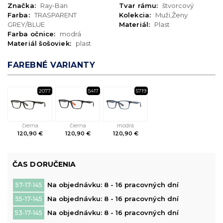
Značka:
Ray-Ban
Tvar rámu:
štvorcový
Farba:
TRASPARENT
Kolekcia:
Muži,Ženy
GREY/BLUE
Materiál:
Plast
Farba očnice:
modrá
Materiál šošoviek:
plast
FAREBNÉ VARIANTY
2077
5417
5719
čierna
čierna
modrá
120,90 €
120,90 €
120,90 €
ČAS DORUČENIA
Na objednávku: 8 - 16 pracovných dní
57-17-145
Na objednávku: 8 - 16 pracovných dní
55-17-145
Na objednávku: 8 - 16 pracovných dní
53-17-145