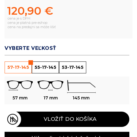
120,90 €
cena je s DPH
cena je platná pre eshop
cena na predajni sa môže líšiť
VYBERTE VEĽKOSŤ
57-17-145
55-17-145
53-17-145
57 mm
17 mm
145 mm
VLOŽIŤ DO KOŠÍKA