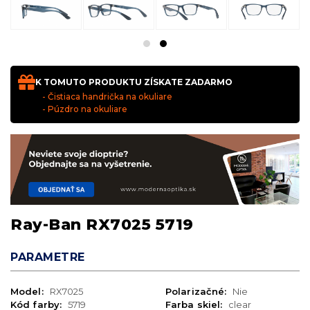
K TOMUTO PRODUKTU ZÍSKATE ZADARMO
- Čistiaca handrička na okuliare
- Púzdro na okuliare
Ray-Ban RX7025 5719
PARAMETRE
Model:
RX7025
Polarizačné:
Nie
Kód farby:
5719
Farba skiel:
clear