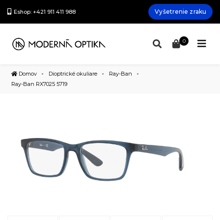
Vyšetrenie zraku
Eshop: +421 911 411 988
0
Domov
Dioptrické okuliare
Ray-Ban
Ray-Ban RX7025 5719