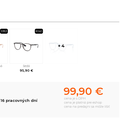
5953
8140
+ 4
ná
šedá
95,90 €
99,90 €
cena je s DPH
 16 pracovných dní
cena je platná pre eshop
cena na predajni sa môže líšiť