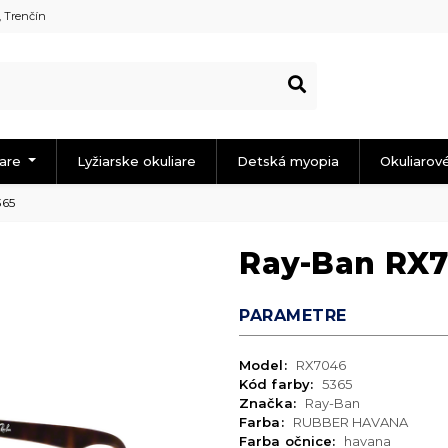
, Trenčín
iare
Lyžiarske okuliare
Detská myopia
Okuliarov
365
Ray-Ban RX7
PARAMETRE
Model:
RX7046
Kód farby:
5365
Značka:
Ray-Ban
Farba:
RUBBER HAVANA
Farba očnice:
havana