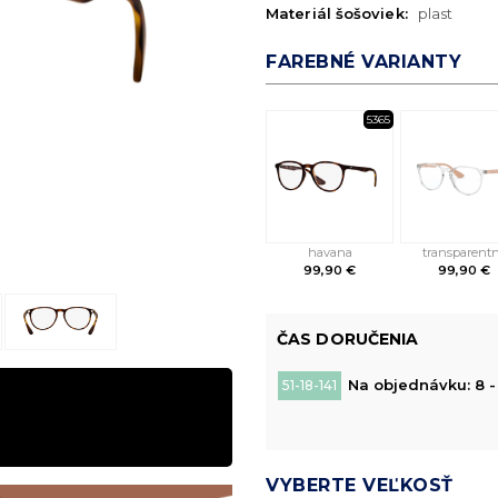
Materiál šošoviek:
plast
FAREBNÉ VARIANTY
5365
havana
transparent
99,90 €
99,90 €
ČAS DORUČENIA
Na objednávku: 8 -
51-18-141
VYBERTE VEĽKOSŤ