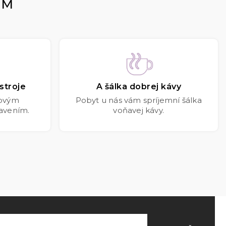
OM
stroje
A šálka dobrej kávy
kovým
Pobyt u nás vám spríjemní šálka
avením.
voňavej kávy.