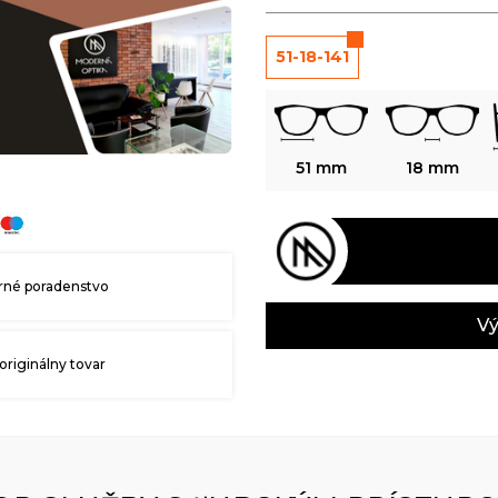
51-18-141
51 mm
18 mm
né poradenstvo
Vý
originálny tovar