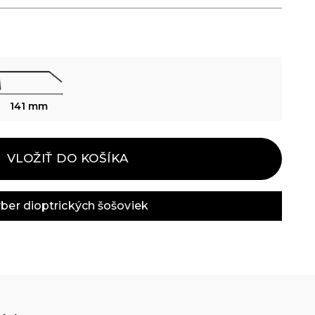
141 mm
VLOŽIŤ DO KOŠÍKA
ber dioptrických šošoviek