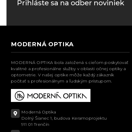
Prihláste sa na odber noviniek
MODERNÁ OPTIKA
MODERNÁ OPTIKA bola založená s cieľom poskytovať
kvalitné a profesionálne služby v oblasti očnej optiky a
optometrie. V našej optike môže každý zákazník
počítať s profesionálnym a ľudským prístupom.
Moderná Optika
Dolný Šianec 1, budova Keramoprojektu
911 01 Trenčín