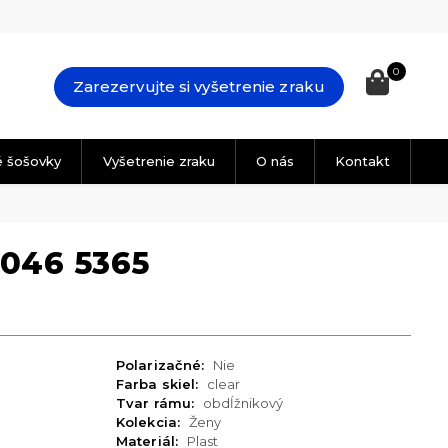
0
Zarezervujte si vyšetrenie zraku
é šošovky
Vyšetrenie zraku
O nás
Kontakt
046 5365
Polarizačné:
Nie
Farba skiel:
clear
Tvar rámu:
obdĺžnikový
Kolekcia:
Ženy
Materiál:
Plast