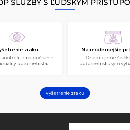
OP SLUŽBY S ĽUDSKÝM PRÍSTUP
yšetrenie zraku
Najmodernejšie prí
 skontroluje na počkanie
Disponujeme špič
ionálny optometrista.
optometristickým vyb
Vyšetrenie zraku