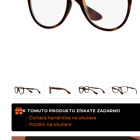
K TOMUTO PRODUKTU ZÍSKATE ZADARMO
- Čistiaca handrička na okuliare
- Púzdro na okuliare