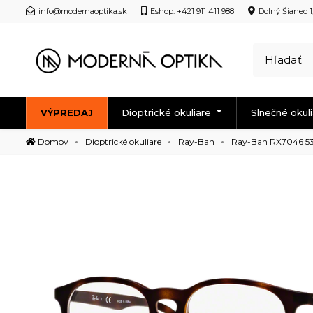
info@modernaoptika.sk
Eshop: +421 911 411 988
Dolný Šianec 1
VÝPREDAJ
Dioptrické okuliare
Slnečné okul
Domov
Dioptrické okuliare
Ray-Ban
Ray-Ban RX7046 5