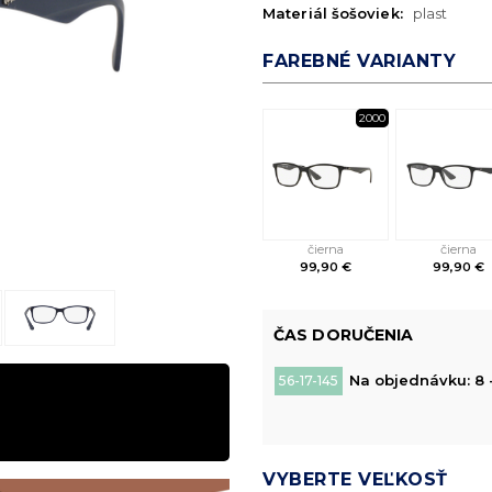
Materiál šošoviek:
plast
FAREBNÉ VARIANTY
2000
čierna
čierna
99,90 €
99,90 €
ČAS DORUČENIA
Na objednávku: 8 
56-17-145
VYBERTE VEĽKOSŤ