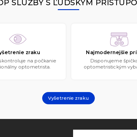
OP SLUŽBY S ĽUDSKÝM PRÍSTUP
yšetrenie zraku
Najmodernejšie prí
 skontroluje na počkanie
Disponujeme špič
ionálny optometrista.
optometristickým vyb
Vyšetrenie zraku