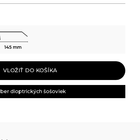
145 mm
VLOŽIŤ DO KOŠÍKA
ber dioptrických šošoviek