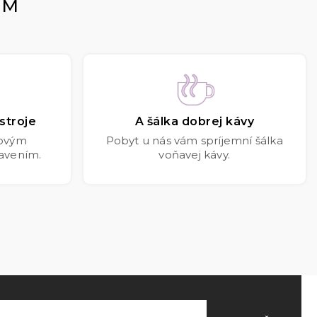
OM
stroje
A šálka dobrej kávy
kovým
Pobyt u nás vám spríjemní šálka
avením.
voňavej kávy.