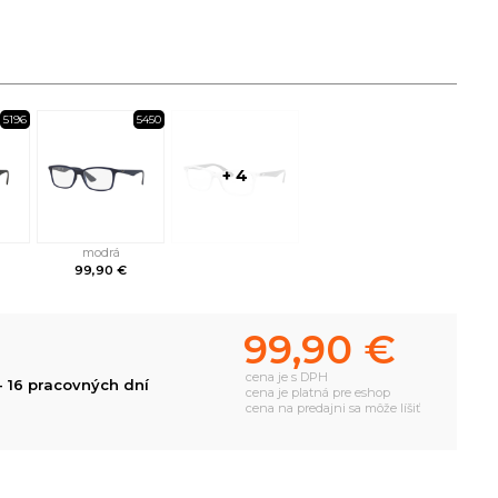
5196
5450
+ 4
modrá
99,90 €
99,90 €
cena je s DPH
- 16 pracovných dní
cena je platná pre eshop
cena na predajni sa môže líšiť