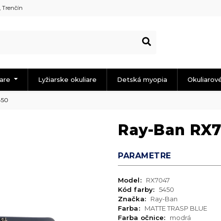
, Trenčín
iare
Lyžiarske okuliare
Detská myopia
Okuliarov
450
Ray-Ban RX
PARAMETRE
Model:
RX7047
Kód farby:
5450
Značka:
Ray-Ban
Farba:
MATTE TRASP BLUE
Farba očnice:
modrá