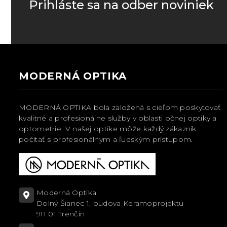
Prihláste sa na odber noviniek
MODERNÁ OPTIKA
MODERNÁ OPTIKA bola založená s cieľom poskytovať
kvalitné a profesionálne služby v oblasti očnej optiky a
optometrie. V našej optike môže každý zákazník
počítať s profesionálnym a ľudským prístupom.
Moderná Optika
Dolný Šianec 1, budova Keramoprojektu
911 01 Trenčín