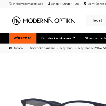
info@modernaoptika.sk
Eshop: +421 911 411 988
Dolný Šianec 1
VÝPREDAJ
Dioptrické okuliare
Slnečné okul
Domov
Dioptrické okuliare
Ray-Ban
Ray-Ban RX7047 5