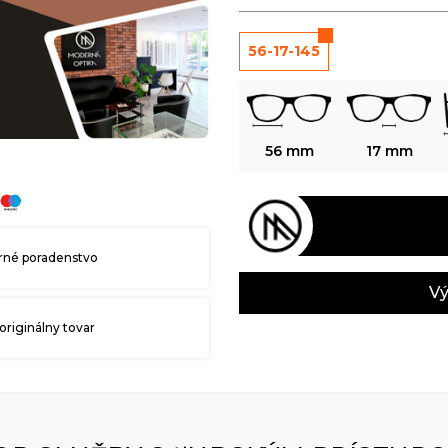
56-17-145
56 mm
17 mm
né poradenstvo
Vý
originálny tovar