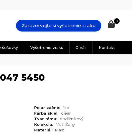
0
Zarezervujte si vyšetrenie zraku
é šošovky
Vyšetrenie zraku
O nás
Kontakt
7047 5450
Polarizačné:
Nie
Farba skiel:
clear
Tvar rámu:
obdĺžnikový
Kolekcia:
Muži,Ženy
Materiál:
Plast