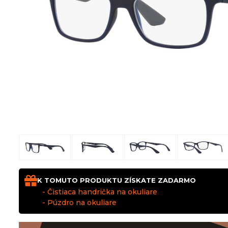
K TOMUTO PRODUKTU ZÍSKATE ZADARMO
- Čistiaca handrička na okuliare
- Púzdro na okuliare