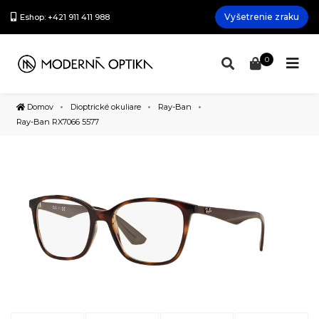
Vyšetrenie zraku
Eshop: +421 911 411 988
0
Domov
Dioptrické okuliare
Ray-Ban
Ray-Ban RX7066 5577