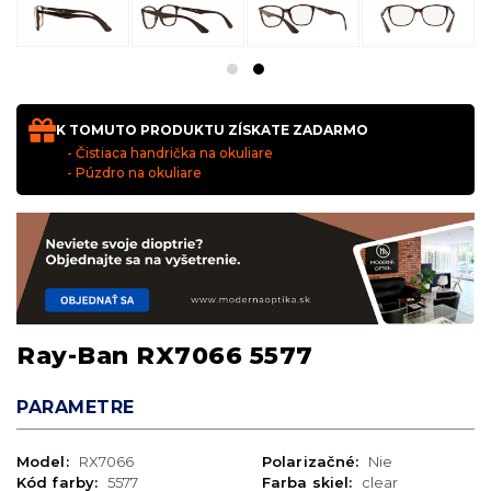
K TOMUTO PRODUKTU ZÍSKATE ZADARMO
- Čistiaca handrička na okuliare
- Púzdro na okuliare
Ray-Ban RX7066 5577
PARAMETRE
Model:
RX7066
Polarizačné:
Nie
Kód farby:
5577
Farba skiel:
clear