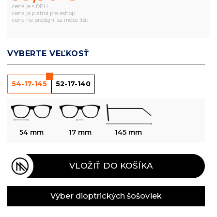
cena je s DPH
cena je platná pre eshop
cena na predajni sa môže líšiť
VYBERTE VEĽKOSŤ
54-17-145
52-17-140
54 mm
17 mm
145 mm
VLOŽIŤ DO KOŠÍKA
Výber dioptrických šošoviek