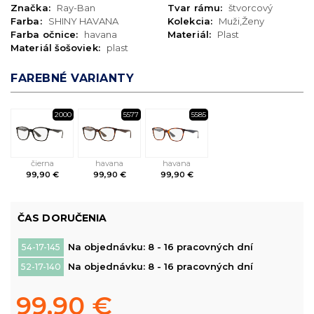
Značka:
Ray-Ban
Tvar rámu:
štvorcový
Farba:
SHINY HAVANA
Kolekcia:
Muži,Ženy
Farba očnice:
havana
Materiál:
Plast
Materiál šošoviek:
plast
FAREBNÉ VARIANTY
2000
5577
5585
čierna
havana
havana
99,90 €
99,90 €
99,90 €
ČAS DORUČENIA
Na objednávku: 8 - 16 pracovných dní
54-17-145
Na objednávku: 8 - 16 pracovných dní
52-17-140
99,90 €