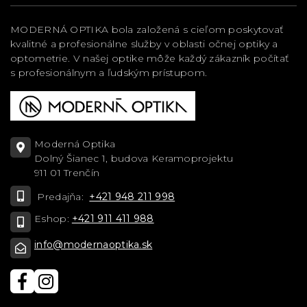
MODERNÁ OPTIKA bola založená s cieľom poskytovať
kvalitné a profesionálne služby v oblasti očnej optiky a
optometrie. V našej optike môže každý zákazník počítať
s profesionálnym a ľudským prístupom.
Moderná Optika
Dolný Šianec 1, budova Keramoprojektu
911 01 Trenčín
Predajňa:
+421 948 211 998
Eshop:
+421 911 411 988
info@modernaoptika.sk