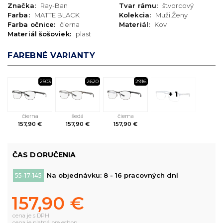
Značka:
Ray-Ban
Tvar rámu:
štvorcový
Farba:
MATTE BLACK
Kolekcia:
Muži,Ženy
Farba očnice:
čierna
Materiál:
Kov
Materiál šošoviek:
plast
FAREBNÉ VARIANTY
2503
2620
2916
+ 1
čierna
šedá
čierna
157,90 €
157,90 €
157,90 €
ČAS DORUČENIA
Na objednávku: 8 - 16 pracovných dní
55-17-145
157,90 €
cena je s DPH
cena je platná pre eshop