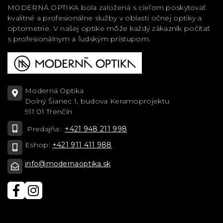
MODERNÁ OPTIKA bola založená s cieľom poskytovať
kvalitné a profesionálne služby v oblasti očnej optiky a
optometrie. V našej optike môže každý zákazník počítať
s profesionálnym a ľudským prístupom.
Moderná Optika
Dolný Šianec 1, budova Keramoprojektu
911 01 Trenčín
Predajňa:
+421 948 211 998
Eshop:
+421 911 411 988
info@modernaoptika.sk