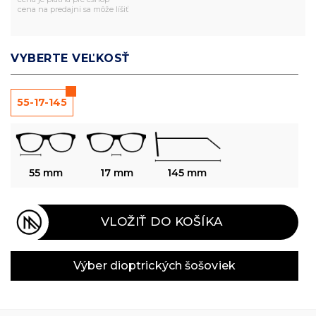
cena na predajni sa môže líšiť
VYBERTE VEĽKOSŤ
55-17-145
55 mm
17 mm
145 mm
VLOŽIŤ DO KOŠÍKA
Výber dioptrických šošoviek