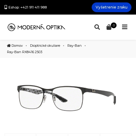
Vyšetrenie zraku
Eshop: +421 911 411 988
0
Domov
Dioptrické okuliare
Ray-Ban
Ray-Ban RX8416 2503