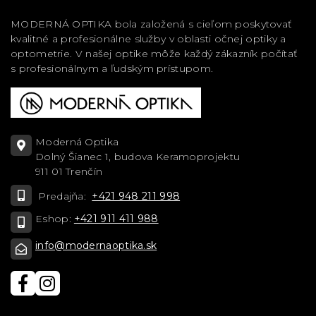
MODERNÁ OPTIKA bola založená s cieľom poskytovať
kvalitné a profesionálne služby v oblasti očnej optiky a
optometrie. V našej optike môže každý zákazník počítať
s profesionálnym a ľudským prístupom.
Moderná Optika
Dolný Šianec 1, budova Keramoprojektu
911 01 Trenčín
Predajňa:
+421 948 211 998
Eshop:
+421 911 411 988
info@modernaoptika.sk