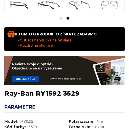
K TOMUTO PRODUKTU ZÍSKATE ZADARMO
- Čistiaca handrička na okuliare
- Púzdro na okuliare
Ray-Ban RY1592 3529
PARAMETRE
Model:
RY1592
Polarizačné:
Nie
Kód farby:
3529
Farba skiel:
clear