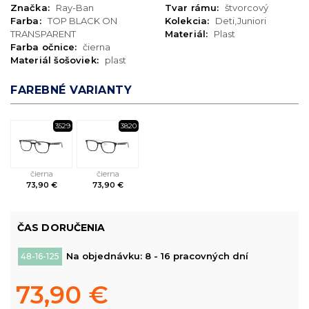
Značka:
Ray-Ban
Tvar rámu:
štvorcový
Farba:
TOP BLACK ON
Kolekcia:
Deti,Juniori
TRANSPARENT
Materiál:
Plast
Farba očnice:
čierna
Materiál šošoviek:
plast
FAREBNÉ VARIANTY
3529
3820
čierna
čierna
73,90 €
73,90 €
ČAS DORUČENIA
Na objednávku: 8 - 16 pracovných dní
48-16-125
73,90 €