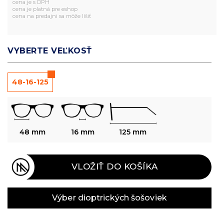
cena je s DPH
cena je platná pre eshop
cena na predajni sa môže líšiť
VYBERTE VEĽKOSŤ
48-16-125
48 mm
16 mm
125 mm
VLOŽIŤ DO KOŠÍKA
Výber dioptrických šošoviek