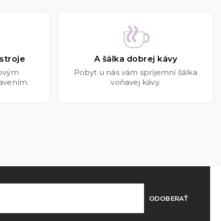
stroje
A šálka dobrej kávy
kovým
Pobyt u nás vám spríjemní šálka
avením.
voňavej kávy.
ODOBERAŤ