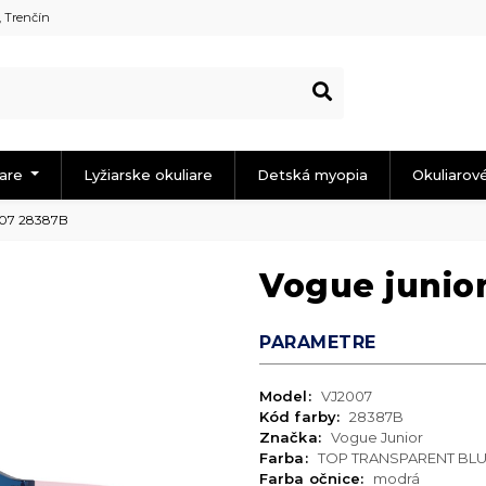
, Trenčín
iare
Lyžiarske okuliare
Detská myopia
Okuliarov
007 28387B
Vogue junio
PARAMETRE
Model:
VJ2007
Kód farby:
28387B
Značka:
Vogue Junior
Farba:
TOP TRANSPARENT BL
Farba očnice:
modrá