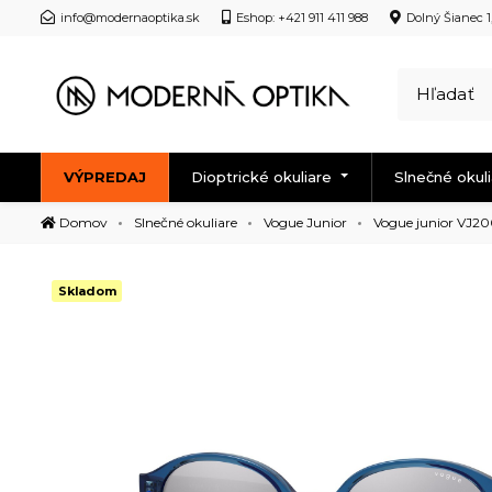
info@modernaoptika.sk
Eshop: +421 911 411 988
Dolný Šianec 1
VÝPREDAJ
Dioptrické okuliare
Slnečné okul
Domov
Slnečné okuliare
Vogue Junior
Vogue junior VJ2
Skladom