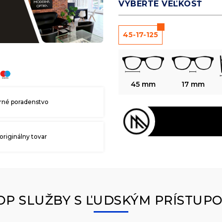
VYBERTE VEĽKOSŤ
45-17-125
45 mm
17 mm
né poradenstvo
originálny tovar
OP SLUŽBY S ĽUDSKÝM PRÍSTUP