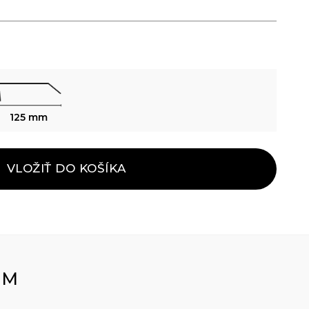
125 mm
VLOŽIŤ DO KOŠÍKA
OM