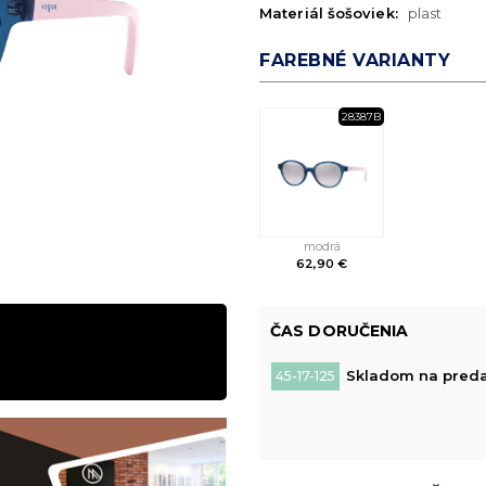
Materiál šošoviek:
plast
FAREBNÉ VARIANTY
28387B
modrá
62,90 €
ČAS DORUČENIA
Skladom na predaj
45-17-125