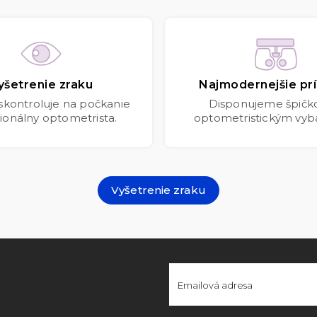
yšetrenie zraku
Najmodernejšie prí
 skontroluje na počkanie
Disponujeme špič
ionálny optometrista.
optometristickým vyb
Vyšetrenie zraku