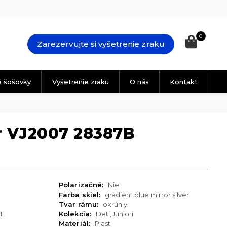
0
Zarezervujte si vyšetrenie zraku
é šošovky
Vyšetrenie zraku
O nás
Kontakt
r VJ2007 28387B
Polarizačné:
Nie
Farba skiel:
gradient blue mirror silver
Tvar rámu:
okrúhly
UE
Kolekcia:
Deti,Juniori
Materiál:
Plast