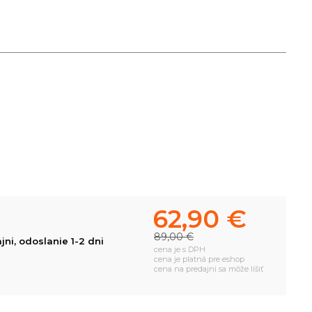
62,90 €
89,00 €
ni, odoslanie 1-2 dni
cena je s DPH
cena je platná pre eshop
cena na predajni sa môže líšiť