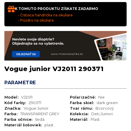
K TOMUTO PRODUKTU ZÍSKATE ZADARMO
- Čistiaca handrička na okuliare
- Púzdro na okuliare
Vogue junior VJ2011 290371
PARAMETRE
Model:
VJ2011
Polarizačné:
Nie
Kód farby:
290371
Farba skiel:
dark green
Značka:
Vogue Junior
Tvar rámu:
štvorcový
Farba:
TRANSPARENT GREY
Kolekcia:
Deti,Juniori
Farba očnice:
šedá
Materiál:
Plast
Materiál šošoviek:
plast