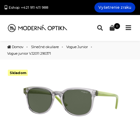
Vyšetrenie zraku
Eshop: +421 911 411 988
0
Domov
Slnečné okuliare
Vogue Junior
Vogue junior VJ2011 290371
Skladom