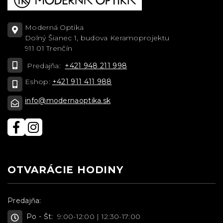
Moderná Optika
Dolný Šianec 1, budova Keramoprojektu
911 01 Trenčín
Predajňa:
+421 948 211 998
Eshop:
+421 911 411 988
info@modernaoptika.sk
OTVARÁCIE HODINY
Predajňa:
Po - Št:
9:00-12:00 | 12:30-17:00