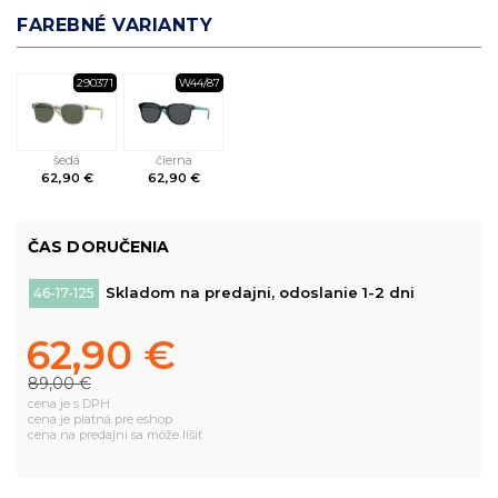
FAREBNÉ VARIANTY
290371
W44/87
šedá
čierna
62,90 €
62,90 €
ČAS DORUČENIA
Skladom na predajni, odoslanie 1-2 dni
46-17-125
62,90 €
89,00 €
cena je s DPH
cena je platná pre eshop
cena na predajni sa môže líšiť