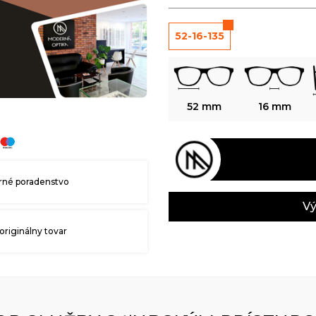
52-16-135
52 mm
16 mm
né poradenstvo
Vý
originálny tovar