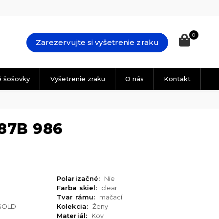
0
Zarezervujte si vyšetrenie zraku
é šošovky
Vyšetrenie zraku
O nás
Kontakt
87B 986
Polarizačné:
Nie
Farba skiel:
clear
Tvar rámu:
mačací
GOLD
Kolekcia:
Ženy
Materiál:
Kov