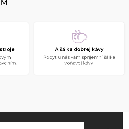
OM
stroje
A šálka dobrej kávy
kovým
Pobyt u nás vám spríjemní šálka
avením.
voňavej kávy.