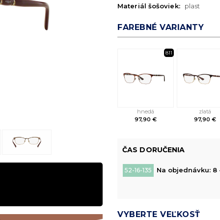
Materiál šošoviek:
plast
FAREBNÉ VARIANTY
811
hnedá
zlatá
97,90 €
97,90 €
ČAS DORUČENIA
Na objednávku: 8 
52-16-135
VYBERTE VEĽKOSŤ