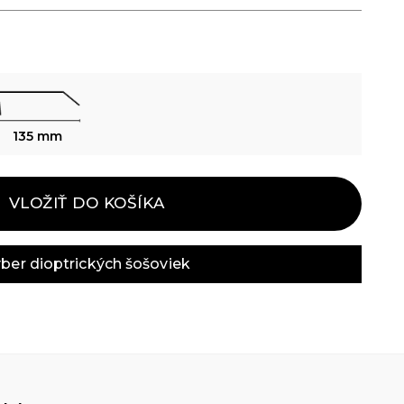
135 mm
VLOŽIŤ DO KOŠÍKA
ber dioptrických šošoviek