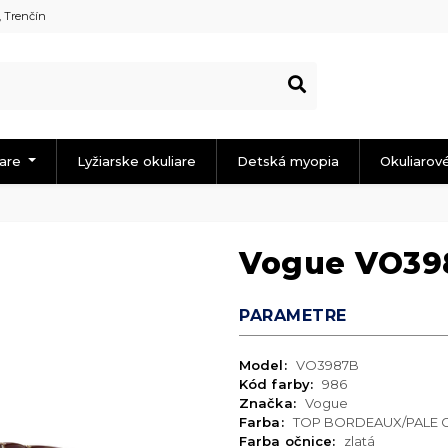
, Trenčín
iare
Lyžiarske okuliare
Detská myopia
Okuliarov
Vogue VO39
PARAMETRE
Model:
VO3987B
Kód farby:
986
Značka:
Vogue
Farba:
TOP BORDEAUX/PALE 
Farba očnice:
zlatá