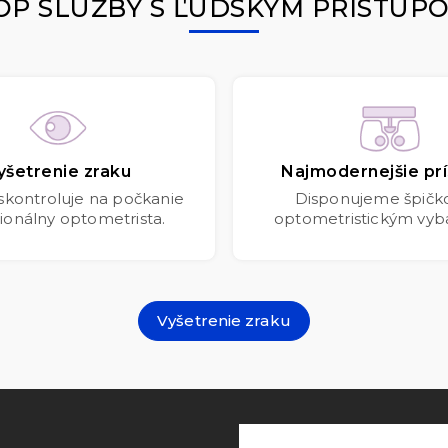
OP SLUŽBY S ĽUDSKÝM PRÍSTUP
yšetrenie zraku
Najmodernejšie prí
 skontroluje na počkanie
Disponujeme špič
ionálny optometrista.
optometristickým vyb
Vyšetrenie zraku