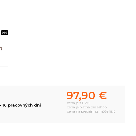
986
97,90 €
cena je s DPH
- 16 pracovných dní
cena je platná pre eshop
cena na predajni sa môže líšiť