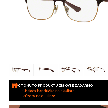
K TOMUTO PRODUKTU ZÍSKATE ZADARMO
- Čistiaca handrička na okuliare
- Púzdro na okuliare