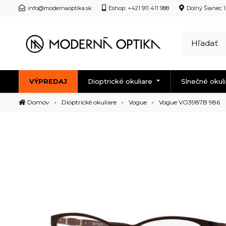
info@modernaoptika.sk
Eshop: +421 911 411 988
Dolný Šianec 1
VÝPREDAJ
Dioptrické okuliare
Slnečné okul
Domov
Dioptrické okuliare
Vogue
Vogue VO3987B 986