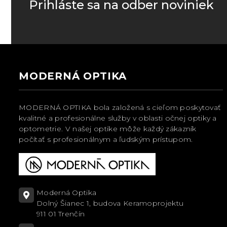
Prihláste sa na odber noviniek
MODERNÁ OPTIKA
MODERNÁ OPTIKA bola založená s cieľom poskytovať
kvalitné a profesionálne služby v oblasti očnej optiky a
optometrie. V našej optike môže každý zákazník
počítať s profesionálnym a ľudským prístupom.
Moderná Optika
Dolný Šianec 1, budova Keramoprojektu
911 01 Trenčín