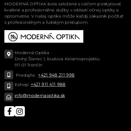
MODERNÁ OPTIKA bola založená s cieľom poskytovať
kvalitné a profesionálne služby v oblasti očnej optiky a
optometrie. V našej optike môže každý zákazník počítať
s profesionálnym a ľudským prístupom.
Moderná Optika
Dolný Šianec 1, budova Keramoprojektu
911 01 Trenčín
Predajňa:
+421 948 211 998
Eshop:
+421 911 411 988
info@modernaoptika.sk