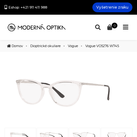
Vyšetrenie zraku
Eshop: +421 911 411 988
0
Domov
Dioptrické okuliare
Vogue
Vogue VO5276 W745