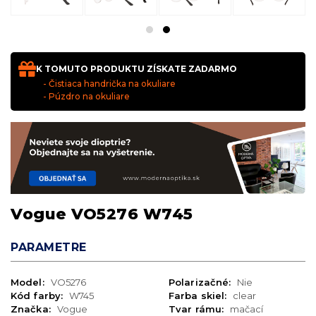
K TOMUTO PRODUKTU ZÍSKATE ZADARMO
- Čistiaca handrička na okuliare
- Púzdro na okuliare
Vogue VO5276 W745
PARAMETRE
Model:
VO5276
Polarizačné:
Nie
Kód farby:
W745
Farba skiel:
clear
Značka:
Vogue
Tvar rámu:
mačací