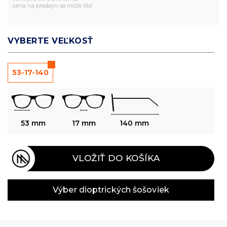
cena na predajni sa môže líšiť
VYBERTE VEĽKOSŤ
53-17-140
53 mm
17 mm
140 mm
VLOŽIŤ DO KOŠÍKA
Výber dioptrických šošoviek