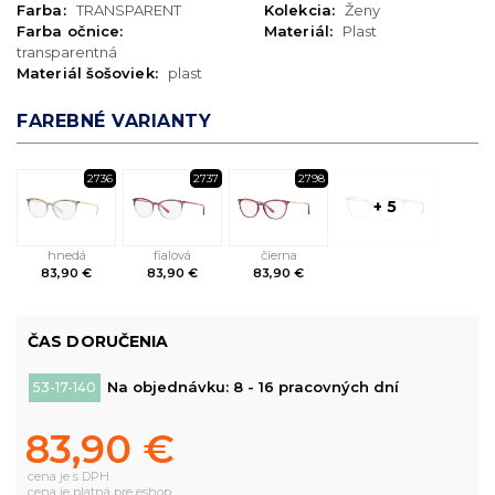
Farba:
TRANSPARENT
Kolekcia:
Ženy
Farba očnice:
Materiál:
Plast
transparentná
Materiál šošoviek:
plast
FAREBNÉ VARIANTY
2736
2737
2798
+ 5
hnedá
fialová
čierna
83,90 €
83,90 €
83,90 €
ČAS DORUČENIA
Na objednávku: 8 - 16 pracovných dní
53-17-140
83,90 €
cena je s DPH
cena je platná pre eshop