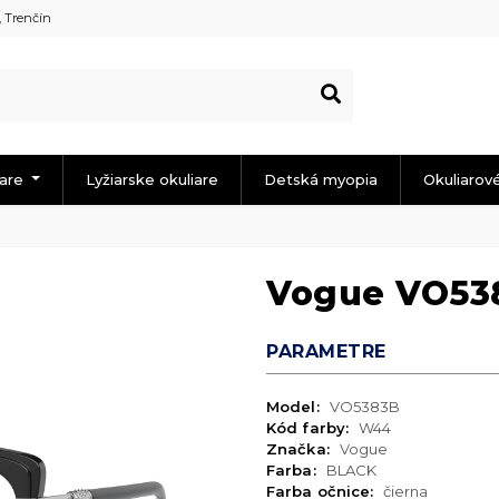
, Trenčín
iare
Lyžiarske okuliare
Detská myopia
Okuliarov
Vogue VO53
PARAMETRE
Model:
VO5383B
Kód farby:
W44
Značka:
Vogue
Farba:
BLACK
Farba očnice:
čierna