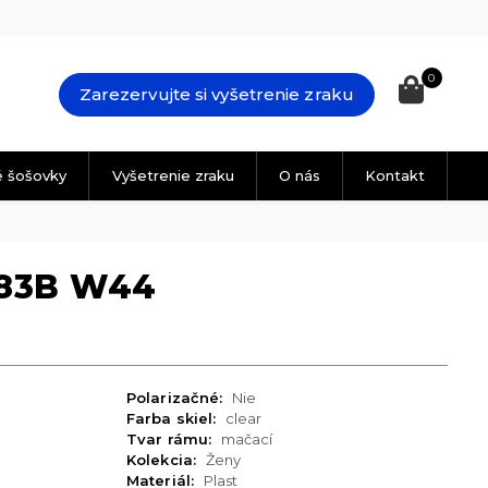
0
Zarezervujte si vyšetrenie zraku
é šošovky
Vyšetrenie zraku
O nás
Kontakt
83B W44
Polarizačné:
Nie
Farba skiel:
clear
Tvar rámu:
mačací
Kolekcia:
Ženy
Materiál:
Plast