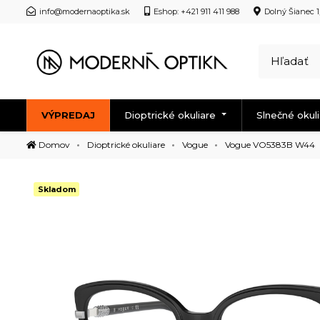
info@modernaoptika.sk
Eshop: +421 911 411 988
Dolný Šianec 1
VÝPREDAJ
Dioptrické okuliare
Slnečné okul
Domov
Dioptrické okuliare
Vogue
Vogue VO5383B W44
Skladom