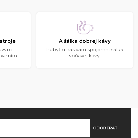
stroje
A šálka dobrej kávy
kovým
Pobyt u nás vám spríjemní šálka
avením.
voňavej kávy.
ODOBERAŤ