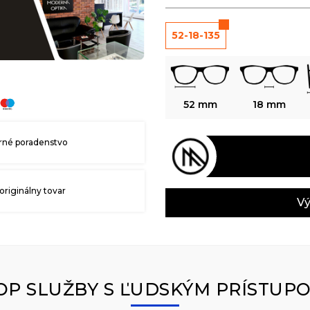
52-18-135
52 mm
18 mm
né poradenstvo
originálny tovar
Vý
OP SLUŽBY S ĽUDSKÝM PRÍSTUP