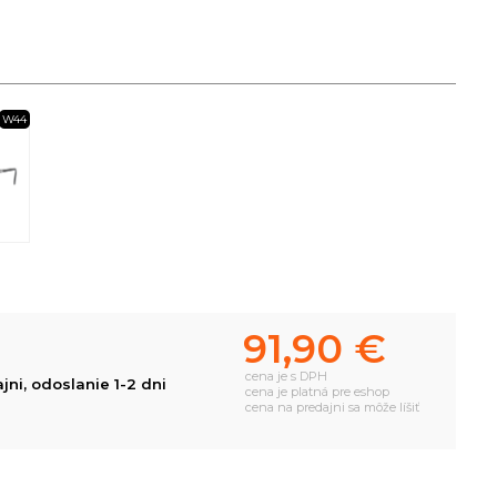
W44
91,90 €
cena je s DPH
ni, odoslanie 1-2 dni
cena je platná pre eshop
cena na predajni sa môže líšiť