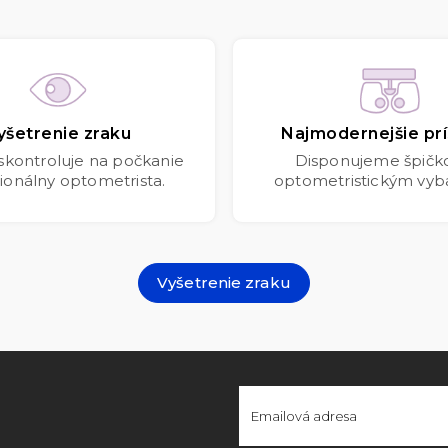
yšetrenie zraku
Najmodernejšie prí
 skontroluje na počkanie
Disponujeme špič
ionálny optometrista.
optometristickým vyb
Vyšetrenie zraku