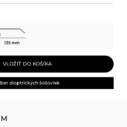
135 mm
VLOŽIŤ DO KOŠÍKA
ber dioptrických šošoviek
OM