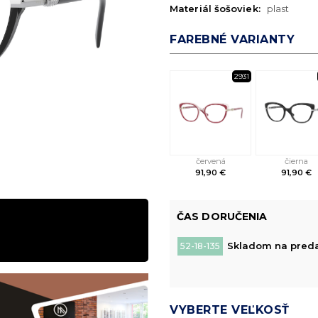
Materiál šošoviek:
plast
FAREBNÉ VARIANTY
2931
červená
čierna
91,90 €
91,90 €
ČAS DORUČENIA
Skladom na predaj
52-18-135
VYBERTE VEĽKOSŤ