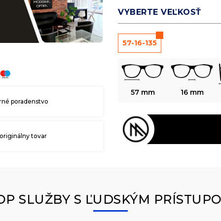
VYBERTE VEĽKOSŤ
57-16-135
57 mm
16 mm
né poradenstvo
originálny tovar
OP SLUŽBY S ĽUDSKÝM PRÍSTUP