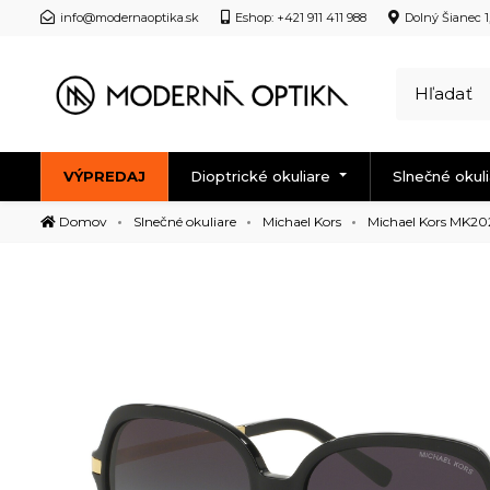
info@modernaoptika.sk
Eshop: +421 911 411 988
Dolný Šianec 1
VÝPREDAJ
Dioptrické okuliare
Slnečné okul
Domov
Slnečné okuliare
Michael Kors
Michael Kors MK20