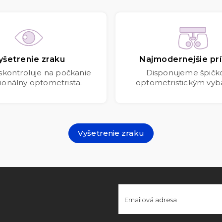
yšetrenie zraku
Najmodernejšie prí
 skontroluje na počkanie
Disponujeme špič
ionálny optometrista.
optometristickým vyb
Vyšetrenie zraku