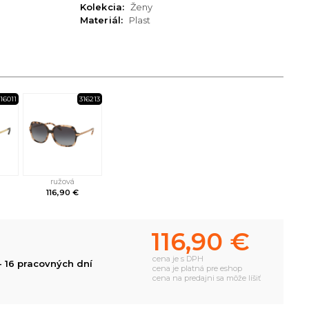
Kolekcia:
Ženy
Materiál:
Plast
16011
316213
ružová
116,90 €
116,90 €
cena je s DPH
- 16 pracovných dní
cena je platná pre eshop
cena na predajni sa môže líšiť