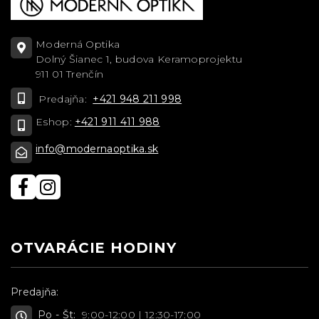
Moderná Optika
Dolný Šianec 1, budova Keramoprojektu
911 01 Trenčín
Predajňa:
+421 948 211 998
Eshop:
+421 911 411 988
info@modernaoptika.sk
OTVARÁCIE HODINY
Predajňa:
Po - Št:
9:00-12:00 | 12:30-17:00