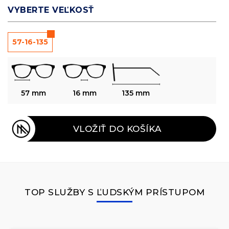
VYBERTE VEĽKOSŤ
57-16-135
57 mm
16 mm
135 mm
VLOŽIŤ DO KOŠÍKA
TOP SLUŽBY S ĽUDSKÝM PRÍSTUPOM