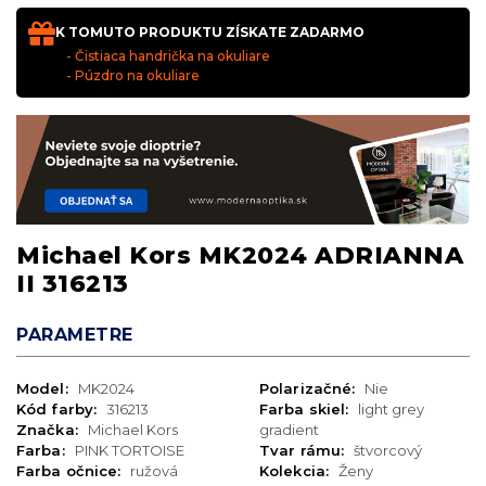
K TOMUTO PRODUKTU ZÍSKATE ZADARMO
- Čistiaca handrička na okuliare
- Púzdro na okuliare
Michael Kors MK2024 ADRIANNA
II 316213
PARAMETRE
Model:
MK2024
Polarizačné:
Nie
Kód farby:
316213
Farba skiel:
light grey
Značka:
Michael Kors
gradient
Farba:
PINK TORTOISE
Tvar rámu:
štvorcový
Farba očnice:
ružová
Kolekcia:
Ženy