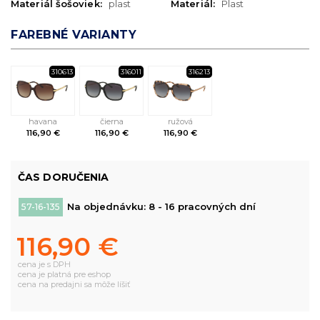
Materiál šošoviek:
plast
Materiál:
Plast
FAREBNÉ VARIANTY
310613
316011
316213
havana
čierna
ružová
116,90 €
116,90 €
116,90 €
ČAS DORUČENIA
Na objednávku: 8 - 16 pracovných dní
57-16-135
116,90 €
cena je s DPH
cena je platná pre eshop
cena na predajni sa môže líšiť