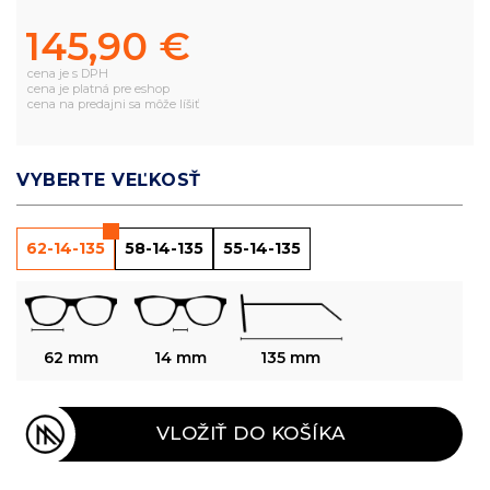
145,90 €
cena je s DPH
cena je platná pre eshop
cena na predajni sa môže líšiť
VYBERTE VEĽKOSŤ
62-14-135
58-14-135
55-14-135
62 mm
14 mm
135 mm
VLOŽIŤ DO KOŠÍKA