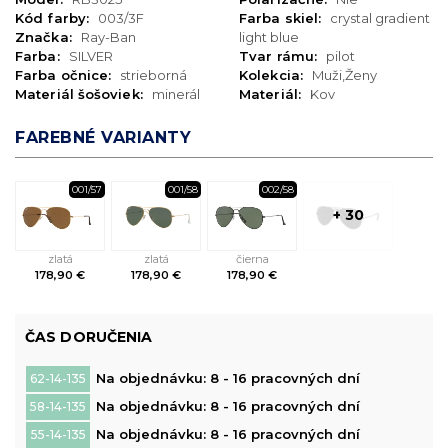
Kód farby:
003/3F
Farba skiel:
crystal gradient
Značka:
Ray-Ban
light blue
Farba:
SILVER
Tvar rámu:
pilot
Farba očnice:
strieborná
Kolekcia:
Muži,Ženy
Materiál šošoviek:
minerál
Materiál:
Kov
FAREBNÉ VARIANTY
001/57
001/58
002/58
+ 30
zlatá
zlatá
čierna
178,90 €
178,90 €
178,90 €
ČAS DORUČENIA
Na objednávku: 8 - 16 pracovných dní
62-14-135
Na objednávku: 8 - 16 pracovných dní
58-14-135
Na objednávku: 8 - 16 pracovných dní
55-14-135