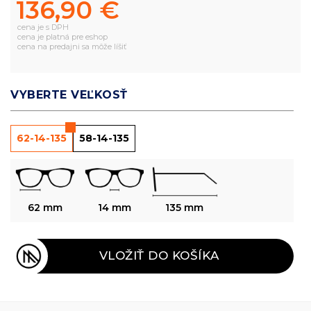
136,90 €
cena je s DPH
cena je platná pre eshop
cena na predajni sa môže líšiť
VYBERTE VEĽKOSŤ
62-14-135
58-14-135
62 mm
14 mm
135 mm
VLOŽIŤ DO KOŠÍKA