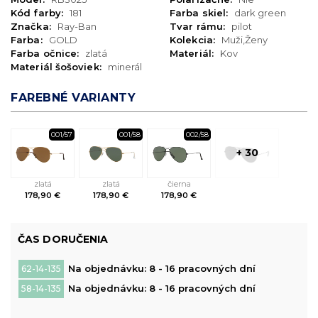
Kód farby:
181
Farba skiel:
dark green
Značka:
Ray-Ban
Tvar rámu:
pilot
Farba:
GOLD
Kolekcia:
Muži,Ženy
Farba očnice:
zlatá
Materiál:
Kov
Materiál šošoviek:
minerál
FAREBNÉ VARIANTY
001/57
001/58
002/58
+ 30
zlatá
zlatá
čierna
178,90 €
178,90 €
178,90 €
ČAS DORUČENIA
Na objednávku: 8 - 16 pracovných dní
62-14-135
Na objednávku: 8 - 16 pracovných dní
58-14-135