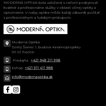
MODERNÁ OPTIKA bola založená s cieľom poskytovať
kvalitné a profesionálne služby v oblasti očnej optiky a
optometrie. V našej optike môže každý zákazník počítať
s profesionálnym a ľudským prístupom.
Moderná Optika
Dolný Šianec 1, budova Keramoprojektu
911 01 Trenčín
Predajňa:
+421 948 211 998
Eshop:
+421 911 411 988
info@modernaoptika.sk