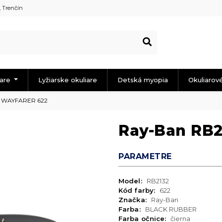
, Trenčín
iare
Lyžiarske okuliare
Detská myopia
Okuliarov
W WAYFARER 622
Ray-Ban RB
PARAMETRE
Model:
RB2132
Kód farby:
622
Značka:
Ray-Ban
Farba:
BLACK RUBBER
Farba očnice:
čierna