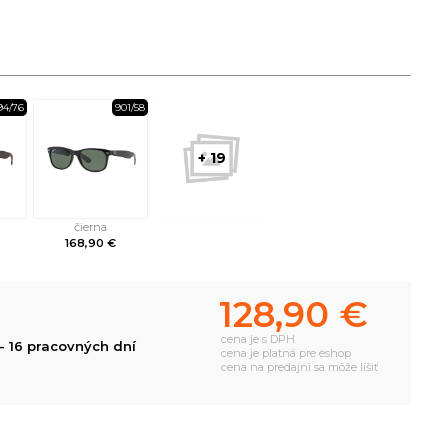
94/76
901/58
+ 19
čierna
168,90 €
128,90 €
cena je s DPH
- 16 pracovných dní
cena je platná pre eshop
cena na predajni sa môže líšiť