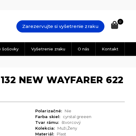
0
Zarezervujte si vyšetrenie zraku
é šošovky
Vyšetrenie zraku
O nás
Kontakt
2132 NEW WAYFARER 622
Polarizačné:
Nie
Farba skiel:
cyrstal greeen
Tvar rámu:
štvorcový
Kolekcia:
Muži,Ženy
Materiál:
Plast