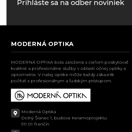
Prihláste sa na odber noviniek
MODERNÁ OPTIKA
MODERNÁ OPTIKA bola založená s cieľom poskytovať
kvalitné a profesionálne služby v oblasti očnej optiky a
optometrie. V našej optike môže každý zákazník
počítať s profesionálnym a ľudským prístupom.
Moderná Optika
Dolný Šianec 1, budova Keramoprojektu
911 01 Trenčín