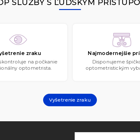
OP SLUŽBY S ĽUDSKÝM PRÍSTUP
yšetrenie zraku
Najmodernejšie prí
 skontroluje na počkanie
Disponujeme špič
ionálny optometrista.
optometristickým vyb
Vyšetrenie zraku