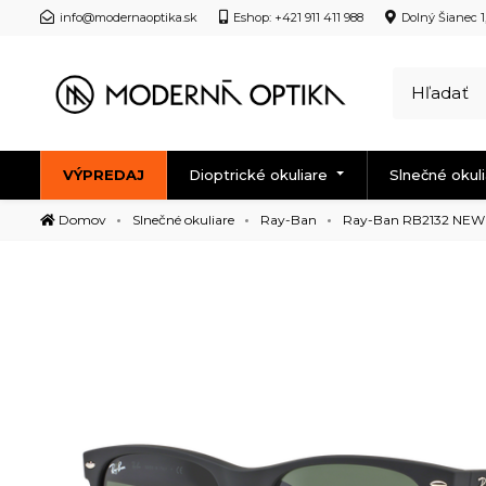
info@modernaoptika.sk
Eshop: +421 911 411 988
Dolný Šianec 1
VÝPREDAJ
Dioptrické okuliare
Slnečné okul
Domov
Slnečné okuliare
Ray-Ban
Ray-Ban RB2132 NE