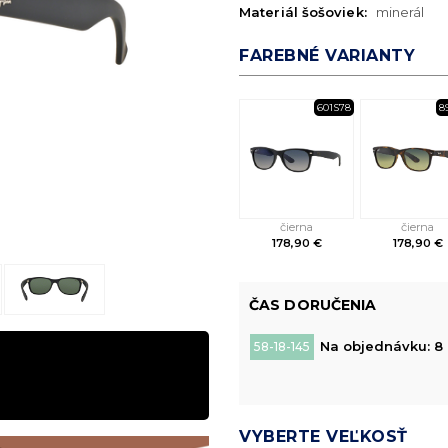
Materiál šošoviek:
minerál
FAREBNÉ VARIANTY
601S78
8
čierna
čierna
178,90 €
178,90 €
ČAS DORUČENIA
Na objednávku: 8 
58-18-145
VYBERTE VEĽKOSŤ