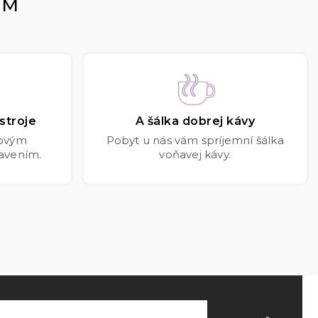
OM
stroje
A šálka dobrej kávy
kovým
Pobyt u nás vám spríjemní šálka
avením.
voňavej kávy.