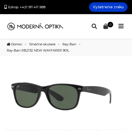
Vyšetrenie zraku
Eshop: +421 911 411 988
0
Domov
Slnečné okuliare
Ray-Ban
Ray-Ban RB2132 NEW WAYFARER 901L