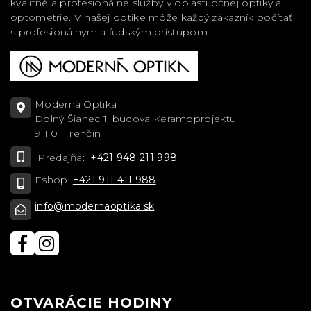
kvalitné a profesionálne služby v oblasti očnej optiky a
optometrie. V našej optike môže každý zákazník počítať
s profesionálnym a ľudským prístupom.
Moderná Optika
Dolný Šianec 1, budova Keramoprojektu
911 01 Trenčín
Predajňa:
+421 948 211 998
Eshop:
+421 911 411 988
info@modernaoptika.sk
OTVARÁCIE HODINY