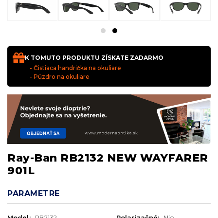
K TOMUTO PRODUKTU ZÍSKATE ZADARMO
- Čistiaca handrička na okuliare
- Púzdro na okuliare
Ray-Ban RB2132 NEW WAYFARER
901L
PARAMETRE
Model:
RB2132
Polarizačné:
Nie