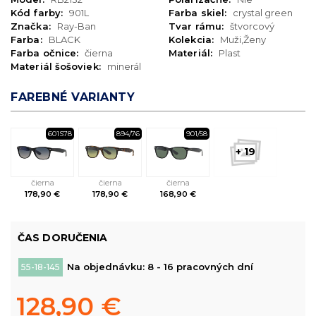
Kód farby:
901L
Farba skiel:
crystal green
Značka:
Ray-Ban
Tvar rámu:
štvorcový
Farba:
BLACK
Kolekcia:
Muži,Ženy
Farba očnice:
čierna
Materiál:
Plast
Materiál šošoviek:
minerál
FAREBNÉ VARIANTY
601S78
894/76
901/58
+ 19
čierna
čierna
čierna
178,90 €
178,90 €
168,90 €
ČAS DORUČENIA
Na objednávku: 8 - 16 pracovných dní
55-18-145
128,90 €