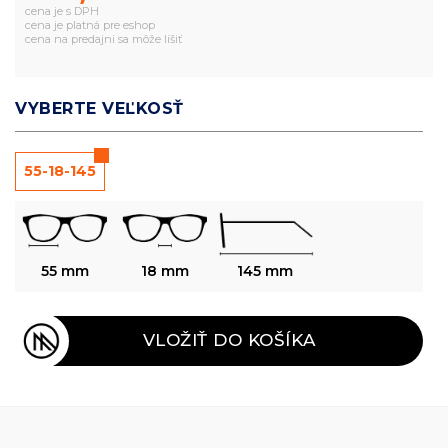
cena je s DPH
cena je platná pre eshop
cena na predajni sa môže líšiť
VYBERTE VEĽKOSŤ
55-18-145
55 mm
18 mm
145 mm
VLOŽIŤ DO KOŠÍKA