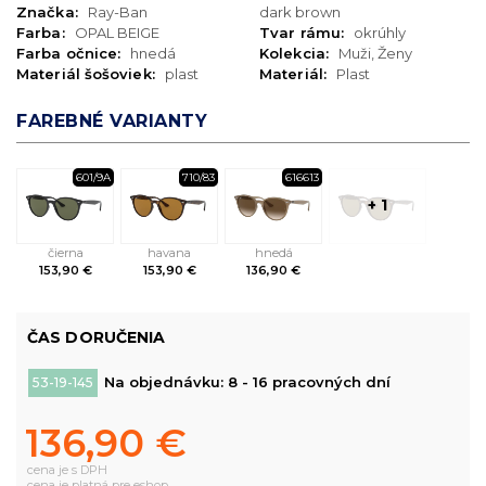
Značka:
Ray-Ban
dark brown
Farba:
OPAL BEIGE
Tvar rámu:
okrúhly
Farba očnice:
hnedá
Kolekcia:
Muži, Ženy
Materiál šošoviek:
plast
Materiál:
Plast
FAREBNÉ VARIANTY
601/9A
710/83
616613
+ 1
čierna
havana
hnedá
153,90 €
153,90 €
136,90 €
ČAS DORUČENIA
Na objednávku: 8 - 16 pracovných dní
53-19-145
136,90 €
cena je s DPH
cena je platná pre eshop