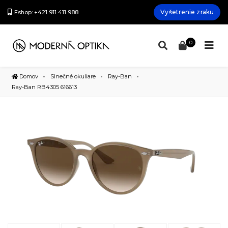
Vyšetrenie zraku
Eshop: +421 911 411 988
0
Domov
Slnečné okuliare
Ray-Ban
Ray-Ban RB4305 616613