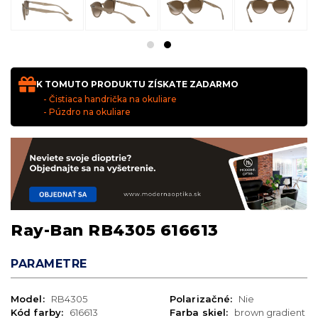
K TOMUTO PRODUKTU ZÍSKATE ZADARMO
- Čistiaca handrička na okuliare
- Púzdro na okuliare
Ray-Ban RB4305 616613
PARAMETRE
Model:
RB4305
Polarizačné:
Nie
Kód farby:
616613
Farba skiel:
brown gradient