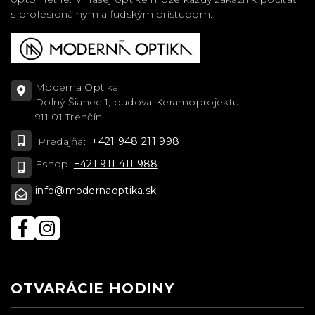
s profesionálnym a ľudským prístupom.
Moderná Optika
Dolný Šianec 1, budova Keramoprojektu
911 01 Trenčín
Predajňa:
+421 948 211 998
Eshop:
+421 911 411 988
info@modernaoptika.sk
OTVARÁCIE HODINY