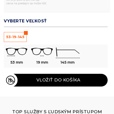
cena na predajni sa môže líšiť
VYBERTE VEĽKOSŤ
53-19-145
53 mm
19 mm
145 mm
VLOŽIŤ DO KOŠÍKA
TOP SLUŽBY S ĽUDSKÝM PRÍSTUPOM