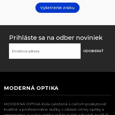
Vyšetrenie zraku
Prihláste sa na odber noviniek
ODOBERAŤ
MODERNÁ OPTIKA
MODERNÁ OPTIKA bola založená s cieľom poskytovať
kvalitné a profesionálne služby v oblasti očnej optiky a
optometrie. V našej optike môže každý zákazník počítať