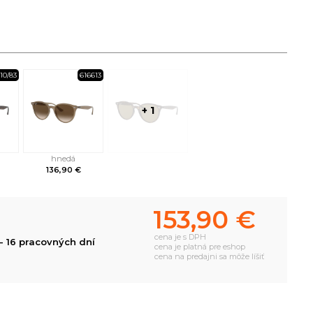
10/83
616613
+ 1
hnedá
136,90 €
153,90 €
cena je s DPH
- 16 pracovných dní
cena je platná pre eshop
cena na predajni sa môže líšiť