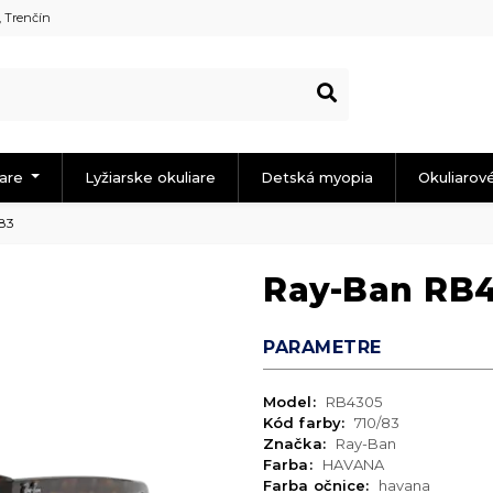
, Trenčín
iare
Lyžiarske okuliare
Detská myopia
Okuliarov
83
Ray-Ban RB4
PARAMETRE
Model:
RB4305
Kód farby:
710/83
Značka:
Ray-Ban
Farba:
HAVANA
Farba očnice:
havana