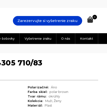
0
Zarezervujte si vyšetrenie zraku
é šošovky
Vyšetrenie zraku
O nás
Kontakt
305 710/83
Polarizačné:
Áno
Farba skiel:
polar brown
Tvar rámu:
okrúhly
Kolekcia:
Muži, Ženy
Materiál:
Plast