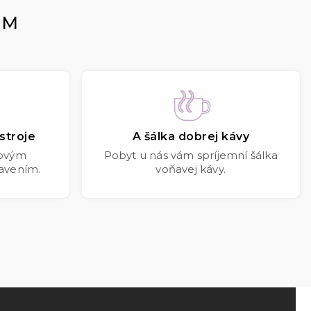
OM
stroje
A šálka dobrej kávy
kovým
Pobyt u nás vám spríjemní šálka
avením.
voňavej kávy.