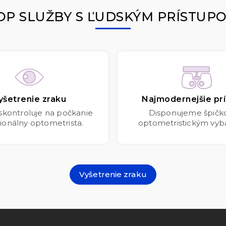
OP SLUŽBY S ĽUDSKÝM PRÍSTUP
yšetrenie zraku
Najmodernejšie prí
 skontroluje na počkanie
Disponujeme špič
ionálny optometrista.
optometristickým vyb
Vyšetrenie zraku