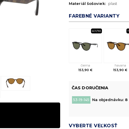
Materiál šošoviek:
plast
FAREBNÉ VARIANTY
601/9A
7
čierna
havana
153,90 €
153,90 €
ČAS DORUČENIA
Na objednávku: 8 
53-19-145
VYBERTE VEĽKOSŤ