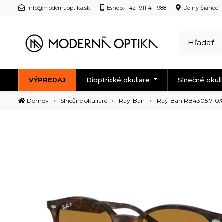
info@modernaoptika.sk
Eshop: +421 911 411 988
Dolný Šianec 1
VÝPREDAJ
Dioptrické okuliare
Slnečné okul
Domov
Slnečné okuliare
Ray-Ban
Ray-Ban RB4305 710/